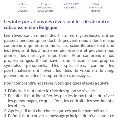
N°1 sur
Experts
☆ 4.9/5
91 470
100%
l'astro-
professionnels
avis vérifiés
anonyme et
voyance
100% vérifiés
sécurisé
Les interprétations des rêves sont les clés de votre
subconscient en Belgique
Les rêves sont comme des histoires mystérieuses qui se
passent pendant qu'on dort. Ils peuvent nous aider à mieux
comprendre qui nous sommes. Les scientifiques disent que
les rêves sont liés à notre monde intérieur et peuvent nous
donner des messages importants. Pour comprendre nos
propres songes, il faut savoir que chacun a ses propres
symboles personnels. Des spécialistes, comme les
Je m'inscris
psychanalystes qui suivent les idées de Freud ou de Jung,
peuvent nous aider à comprendre ces messages.
Pour comprendre nos rêves, voici quelques étapes à suivre :
D'abord, il faut noter le rêve dès qu'on se réveille.
Ensuite, il faut identifier les parties importantes du rêve :
les personnages, ce qu'ils font, les endroits, les sentiments,
les objets.
Après ça, il faut chercher ce que ces parties symbolisent.
Enfin, il faut trouver le message principal du rêve et voir ce