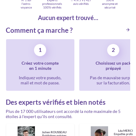
N°1 sur
Experts
☆ 4.9/5
91 427
100%
l'astro-
professionnels
avis vérifiés
anonyme et
voyance
100% vérifiés
sécurisé
Aucun expert trouvé...
Comment ça marche ?
1
2
Créez votre compte
Choisissez un pack
en 1 minute
prépayé
Indiquez votre pseudo,
Pas de mauvaise surpris
mail et mot de passe.
sur la facturation.
Des experts vérifiés et bien notés
Plus de 17 000 utilisateurs ont accordé la note maximale de 5
étoiles à l'expert qu'ils ont consulté.
Léa MERCIE
Julien ROUSSEAU
Empathie profond
Prédictions précises