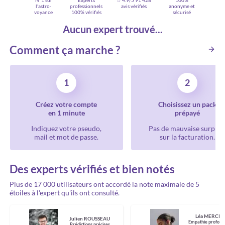
N°1 sur
Experts
☆ 4.9/5
91 428
100%
l'astro-
professionnels
avis vérifiés
anonyme et
voyance
100% vérifiés
sécurisé
Aucun expert trouvé...
Comment ça marche ?
1
2
Créez votre compte
Choisissez un pack
en 1 minute
prépayé
Indiquez votre pseudo,
Pas de mauvaise surpris
mail et mot de passe.
sur la facturation.
Des experts vérifiés et bien notés
Plus de 17 000 utilisateurs ont accordé la note maximale de 5
étoiles à l'expert qu'ils ont consulté.
Léa MERCIE
Julien ROUSSEAU
Empathie profond
Prédictions précises