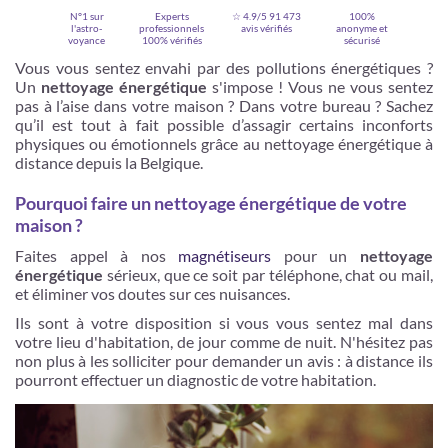
N°1 sur
Experts
☆ 4.9/5
91 473
100%
l'astro-
professionnels
avis vérifiés
anonyme et
voyance
100% vérifiés
sécurisé
Vous vous sentez envahi par des pollutions énergétiques ?
Un
nettoyage énergétique
s'impose ! Vous ne vous sentez
pas à l’aise dans votre maison ? Dans votre bureau ? Sachez
qu’il est tout à fait possible d’assagir certains inconforts
physiques ou émotionnels grâce au nettoyage énergétique à
distance depuis la Belgique.
Pourquoi faire un nettoyage énergétique de votre
maison ?
Faites appel à nos
magnétiseurs
pour un
nettoyage
Je m'inscris
énergétique
sérieux, que ce soit par téléphone, chat ou mail,
et éliminer vos doutes sur ces nuisances.
Ils sont à votre disposition si vous vous sentez mal dans
votre lieu d'habitation, de jour comme de nuit. N'hésitez pas
non plus à les solliciter pour demander un avis : à distance ils
pourront effectuer un diagnostic de votre habitation.