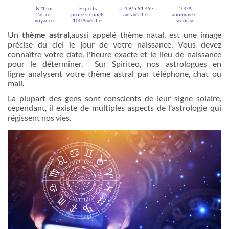
N°1 sur
Experts
☆ 4.9/5
91 497
100%
l'astro-
professionnels
avis vérifiés
anonyme et
voyance
100% vérifiés
sécurisé
Un
thème astral
,aussi appelé thème natal, est une image
précise du ciel le jour de votre naissance. Vous devez
connaître votre date, l'heure exacte et le lieu de naissance
pour le déterminer. Sur Spiriteo, nos astrologues en
ligne analysent votre thème astral par téléphone, chat ou
mail.
La plupart des gens sont conscients de leur signe solaire,
cependant, il existe de multiples aspects de l'astrologie qui
régissent nos vies.
Je m'inscris