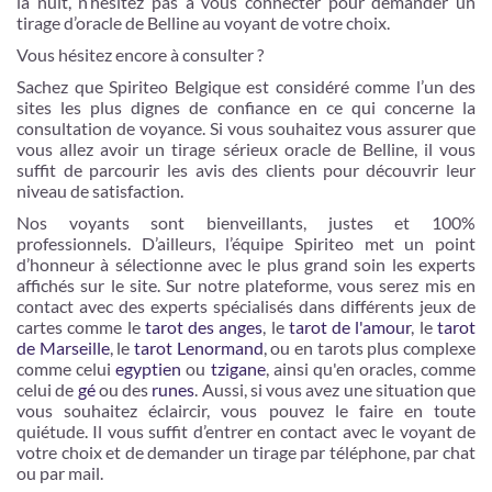
la nuit, n’hésitez pas à vous connecter pour demander un
tirage d’oracle de Belline au voyant de votre choix.
Vous hésitez encore à consulter ?
Sachez que Spiriteo Belgique est considéré comme l’un des
sites les plus dignes de confiance en ce qui concerne la
consultation de voyance. Si vous souhaitez vous assurer que
vous allez avoir un tirage sérieux oracle de Belline, il vous
suffit de parcourir les avis des clients pour découvrir leur
niveau de satisfaction.
Nos voyants sont bienveillants, justes et 100%
professionnels. D’ailleurs, l’équipe Spiriteo met un point
d’honneur à sélectionne avec le plus grand soin les experts
affichés sur le site. Sur notre plateforme, vous serez mis en
contact avec des experts spécialisés dans différents jeux de
cartes comme le
tarot des anges
, le
tarot de l'amour
, le
tarot
de Marseille
, le
tarot Lenormand
, ou en tarots plus complexe
comme celui
egyptien
ou
tzigane
, ainsi qu'en oracles, comme
celui de
gé
ou des
runes
. Aussi, si vous avez une situation que
vous souhaitez éclaircir, vous pouvez le faire en toute
quiétude. Il vous suffit d’entrer en contact avec le voyant de
votre choix et de demander un tirage par téléphone, par chat
ou par mail.