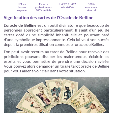
N°1 sur
Experts
☆ 4.9/5
91 497
100%
l'astro-
professionnels
avis vérifiés
anonyme et
voyance
100% vérifiés
sécurisé
Signification des cartes de l'Oracle de Belline
L’
oracle de Belline
est un outil divinatoire que beaucoup de
personnes apprécient particulièrement. Il s’agit d’un jeu de
cartes doté d’une simplicité inhabituelle et pourtant paré
d’une symbolique impressionnante. Cela lui vaut son succès
depuis la première utilisation connue de l’oracle de Belline.
L’on peut avoir recours au tarot de Belline pour recevoir des
prédictions pouvant dissiper les malentendus, éclaircir les
esprits et vous permettre de prendre une décision avisée.
Je m'inscris
Vous pouvez alors demander un tirage tarot oracle de Belline
pour vous aider à voir clair dans votre situation.