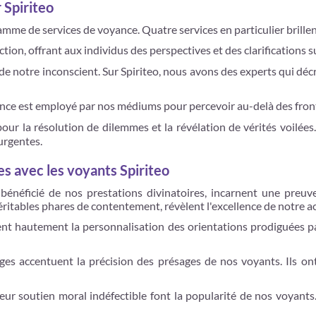
 Spiriteo
amme de services de voyance. Quatre services en particulier brillen
ction, offrant aux individus des perspectives et des clarifications s
t de notre inconscient. Sur Spiriteo, nous avons des experts qui dé
ce est employé par nos médiums pour percevoir au-delà des fronti
our la résolution de dilemmes et la révélation de vérités voilées.
urgentes.
es avec les voyants Spiriteo
 bénéficié de nos prestations divinatoires, incarnent une preuve 
 véritables phares de contentement, révèlent l'excellence de notr
nt hautement la personnalisation des orientations prodiguées par
 accentuent la précision des présages de nos voyants. Ils ont 
eur soutien moral indéfectible font la popularité de nos voyants