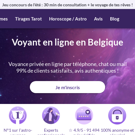
Jeu concours de l'été : 30 min de consultation + le voyage de tes rêves !
mes
Tirages Tarot
Horoscope / Astro
Avis
Blog
Voyant en ligne en Belgique
Voyance privée en ligne par téléphone, chat ou mail
99% de clients satisfaits, avis authentiques !
Je m'inscris
N°1 sur l'astro-
Experts
☆ 4.9/5
-
91 494
100% anonyme et