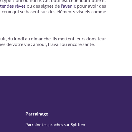
type « oui ou non ». Cet outil est cependant utile et
ter des rêves
ou des signes de
l'avenir
, pour avoir des
our ceux qui se basent sur des éléments visuels comme
uit, du lundi au dimanche. Ils mettent leurs dons, leur
es de votre vie : amour, travail ou encore santé.
Parrainage
Parraine tes proches sur Spiriteo