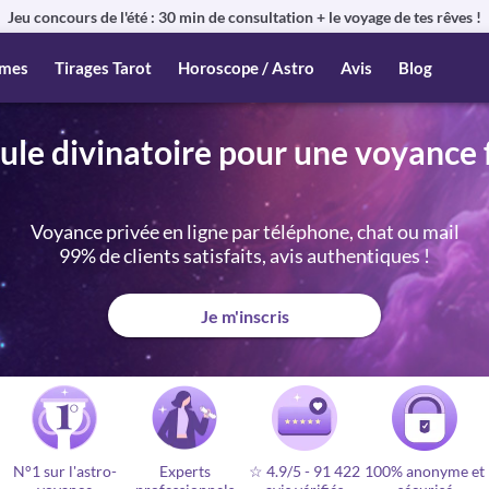
Jeu concours de l'été : 30 min de consultation + le voyage de tes rêves !
mes
Tirages Tarot
Horoscope / Astro
Avis
Blog
le divinatoire pour une voyance 
Voyance privée en ligne par téléphone, chat ou mail
99% de clients satisfaits, avis authentiques !
Je m'inscris
N°1 sur l'astro-
Experts
☆ 4.9/5
-
91 422
100% anonyme et