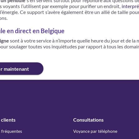
c un pendule
s'en servent surtout pour répondre aux questions de 
voyants l’utilisent par exemple pour purifier un endroit,
interpré
 l’énergie. Ce support s’avère également être un allié de taille p
ons.
le en direct en Belgique
ligne
sont à votre service à n’importe quelle heure du jour et de la n
 pour soulager toutes vos inquiétudes par rapport à tous les domain
er maintenant
 clients
Consultations
 fréquentes
Voyance par téléphone