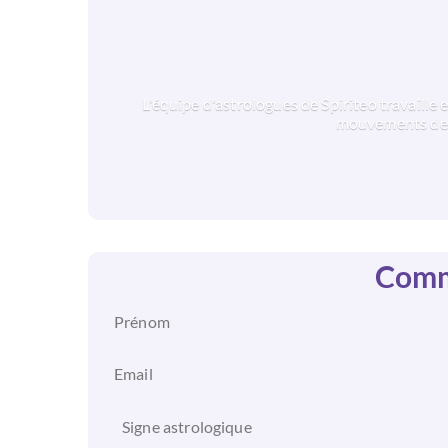
L'équipe d'astrologues de Spiriteo travaille
mouvements des 
Comme
Signe astrologique