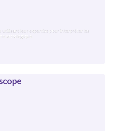
utilisant leur expertise pour interpréter les
ne astrologique.
oscope