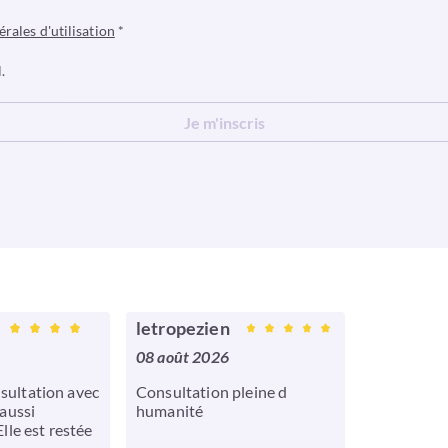
érales d'utilisation
*
.
Je m'inscris
letropezien
08 août 2026
sultation avec
Consultation pleine d
 aussi
humanité
Elle est restée