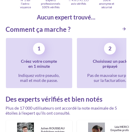
N°1 sur
Experts
☆ 4.9/5
91 555
100%
l'astro-
professionnels
avis vérifiés
anonyme et
voyance
100% vérifiés
sécurisé
Aucun expert trouvé...
Comment ça marche ?
1
2
Créez votre compte
Choisissez un pack
en 1 minute
prépayé
Indiquez votre pseudo,
Pas de mauvaise surpris
mail et mot de passe.
sur la facturation.
Des experts vérifiés et bien notés
Plus de 17 000 utilisateurs ont accordé la note maximale de 5
étoiles à l'expert qu'ils ont consulté.
Léa MERCIE
Julien ROUSSEAU
Empathie profond
Prédictions précises