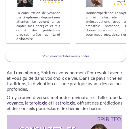
voyant
La consultation de voyance
Bonne expérience. Le voyan
par téléphone a dépassé mes
a su interpréter me
attentes. Le voyant a su
préoccupations avec un
capter mes énergies et m'a
empathie profonde, m
donné des prédictions
donnant une vision optimist
précises grâce au tarot
pour mes projets de carrière.
divinatoire.
Voir les experts les mieux notés
Au Luxembourg, Spiriteo vous permet d’entrevoir l’avenir
et vous guide dans vos choix de vie. Dans ce pays riche en
traditions, la divination est une pratique ayant des racines
profondes.
On y trouve diverses méthodes divinatoires, telles que
la
voyance
,
la tarologie
et
l'astrologie
, offrant des prédictions
et des conseils pour éclairer le chemin de chacun.