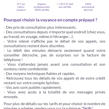
N°1 sur
Experts
☆ 4.9/5
91 466
100%
l'astro-
professionnels
avis vérifiés
anonyme et
voyance
100% vérifiés
sécurisé
Pourquoi choisir la voyance en compte prépayé ?
- Des prix de consultation plus intéressants.
- Des consultations depuis n'importe quel endroit (chez vous,
au travail, en voyage, même à l'étranger…).
- Votre relevé n'affiche pas le détail de vos appels, vos
consultations restent donc discrètes.
- Le débit des minutes démarre seulement quand votre
conseiller décroche, pas de surprises sur la facture de
téléphone !
Je m'inscris
- Vous n'attendez jamais avant une consultation et son
contenu reste confidentiel.
- Des moyens techniques fiables et rapides.
- Retrouvez tous les détails de vos appels et de votre crédit
restant sur votre compte Spiriteo.
- Vos avis sont publiés rapidement.
- Vous avez accès à la totalité de vos messages privés
envoyés.
Pour plus de détails sur les tarifs et pour choisir le nombre de
minutes à acheter, rendez-vous sur la rubrique "
Tarifs
"