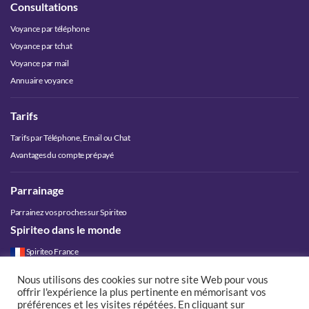
Consultations
Voyance par téléphone
Voyance par tchat
Voyance par mail
Annuaire voyance
Tarifs
Tarifs par Téléphone, Email ou Chat
Avantages du compte prépayé
Parrainage
Parrainez vos proches sur Spiriteo
Spiriteo dans le monde
Spiriteo France
Spiriteo Belgique
Nous utilisons des cookies sur notre site Web pour vous
Spiriteo Luxembourg
offrir l'expérience la plus pertinente en mémorisant vos
Spiriteo Suisse
préférences et les visites répétées. En cliquant sur