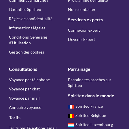
Comment ça marche ?
Programme de fidélité
Garanties Spiriteo
Nous contacter
Règles de confidentialité
Services experts
Informations légales
Connexion expert
Conditions Générales
Devenir Expert
d'Utilisation
Gestion des cookies
Consultations
Parrainage
Voyance par téléphone
Parraine tes proches sur
Spiriteo
Voyance par chat
Spiriteo dans le monde
Voyance par mail
Spiriteo France
Annuaire voyance
Spiriteo Belgique
Tarifs
Spiriteo Luxembourg
Tarifs par Téléphone, Email