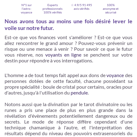
N°1 sur
Experts
☆ 4.9/5
91 495
100%
l'astro-
professionnels
avis vérifiés
anonyme et
voyance
100% vérifiés
sécurisé
Nous avons tous au moins une fois désiré lever le
voile sur notre futur.
Est-ce que vos finances vont s'améliorer ? Est-ce que vous
allez rencontrer le grand amour ? Pouvez-vous prévenir un
risque ou une menace à venir ? Pour savoir ce que le futur
vous réserve, nos
voyants en ligne
se penchent sur votre
destin pour répondre à vos interrogations.
L'homme a de tout temps fait appel aux dons de
voyance
des
Je m'inscris
personnes dotées de cette faculté, chacune possédant sa
propre spécialité : boule de cristal pour certains, oracles pour
d'autres, jusqu'à l'utilisation du
pendule
.
Notons aussi que la divination par le tarot divinatoire ou les
runes a pris une place de plus en plus grande dans la
révélation d'évènements potentiellement dangereux ou de
secrets. Le mode de réponse diffère cependant d'une
technique chamanique à l'autre, et l'interprétation des
résultats dépend du niveau des pouvoirs extrasensoriels du