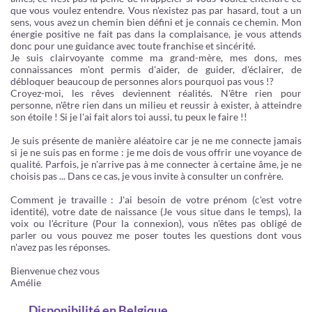
que vous voulez entendre. Vous n'existez pas par hasard, tout a un
sens, vous avez un chemin bien défini et je connais ce chemin. Mon
énergie positive ne fait pas dans la complaisance, je vous attends
donc pour une guidance avec toute franchise et sincérité.
Je suis clairvoyante comme ma grand-mère, mes dons, mes
connaissances m'ont permis d'aider, de guider, d'éclairer, de
débloquer beaucoup de personnes alors pourquoi pas vous !?
Croyez-moi, les rêves deviennent réalités. N'être rien pour
personne, n'être rien dans un milieu et reussir à exister, à atteindre
son étoile ! Si je l'ai fait alors toi aussi, tu peux le faire !!
Je suis présente de manière aléatoire car je ne me connecte jamais
si je ne suis pas en forme : je me dois de vous offrir une voyance de
qualité. Parfois, je n'arrive pas à me connecter à certaine âme, je ne
choisis pas ... Dans ce cas, je vous invite à consulter un confrère.
Comment je travaille : J'ai besoin de votre prénom (c'est votre
identité), votre date de naissance (Je vous situe dans le temps), la
voix ou l'écriture (Pour la connexion), vous n'êtes pas obligé de
parler ou vous pouvez me poser toutes les questions dont vous
n'avez pas les réponses.
Bienvenue chez vous
Amélie
Disponibilité
en Belgique