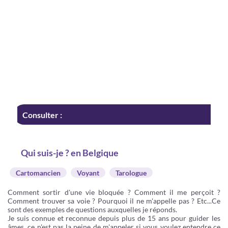
Consulter :
Qui suis-je ? en Belgique
Cartomancien
Voyant
Tarologue
Comment sortir d'une vie bloquée ? Comment il me perçoit ?
Comment trouver sa voie ? Pourquoi il ne m'appelle pas ? Etc...Ce
sont des exemples de questions auxquelles je réponds.
Je suis connue et reconnue depuis plus de 15 ans pour guider les
âmes, ce n'est pas la peine de m'appeler si vous voulez entendre ce