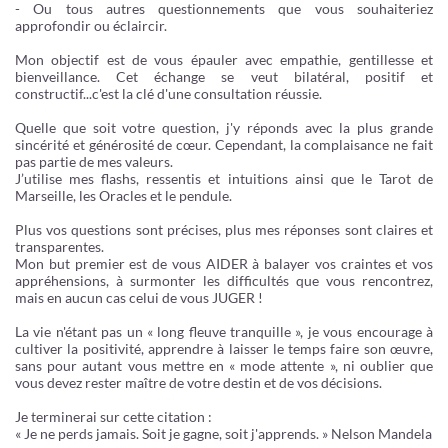
- Ou tous autres questionnements que vous souhaiteriez
approfondir ou éclaircir.
Mon objectif est de vous épauler avec empathie, gentillesse et
bienveillance. Cet échange se veut bilatéral, positif et
constructif...c'est la clé d'une consultation réussie.
Quelle que soit votre question, j'y réponds avec la plus grande
sincérité et générosité de cœur. Cependant, la complaisance ne fait
pas partie de mes valeurs.
J’utilise mes flashs, ressentis et intuitions ainsi que le Tarot de
Marseille, les Oracles et le pendule.
Plus vos questions sont précises, plus mes réponses sont claires et
transparentes.
Mon but premier est de vous AIDER à balayer vos craintes et vos
appréhensions, à surmonter les difficultés que vous rencontrez,
mais en aucun cas celui de vous JUGER !
La vie n'étant pas un « long fleuve tranquille », je vous encourage à
cultiver la positivité, apprendre à laisser le temps faire son œuvre,
sans pour autant vous mettre en « mode attente », ni oublier que
vous devez rester maître de votre destin et de vos décisions.
Je terminerai sur cette citation :
« Je ne perds jamais. Soit je gagne, soit j'apprends. » Nelson Mandela