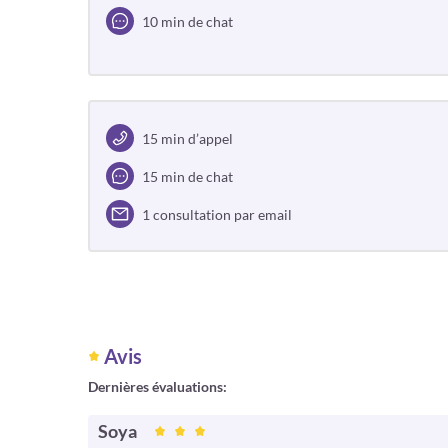
10 min de chat
15 min d’appel
15 min de chat
1 consultation par email
Avis
Dernières évaluations:
Soya