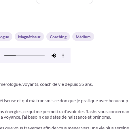
logue
Magnétiseur
Coaching
Médium
mérologue, voyants, coach de vie depuis 35 ans.
nétiseuse et qui m’a transmis ce don que je pratique avec beaucoup
 vos énergies, ce qui me permettra d’avoir des flashs vous concerna
a voyance, j’ai besoin des dates de naissance et prénoms.
es que vous traversez afin de vous mener vers une vie plus sereine