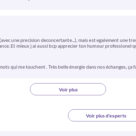
vec une precision deconcertante...), mais est egalement une tres 
oyance. Et mieux j ai aussi bcp apprecier ton humour professionel
ots qui me touchent . Très belle énergie dans nos échanges, ça fait
Voir plus
Voir plus d'experts