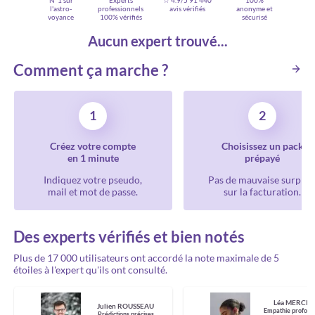
N°1 sur
Experts
☆ 4.9/5
91 440
100%
l'astro-
professionnels
avis vérifiés
anonyme et
voyance
100% vérifiés
sécurisé
Aucun expert trouvé...
Comment ça marche ?
1
2
Créez votre compte
Choisissez un pack
en 1 minute
prépayé
Indiquez votre pseudo,
Pas de mauvaise surpris
mail et mot de passe.
sur la facturation.
Des experts vérifiés et bien notés
Plus de 17 000 utilisateurs ont accordé la note maximale de 5
étoiles à l'expert qu'ils ont consulté.
Léa MERCIE
Julien ROUSSEAU
Empathie profond
Prédictions précises