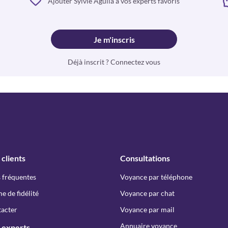
Ajouter Sylvie Aguila à vos experts favoris
Je m'inscris
Déjà inscrit ? Connectez vous
 clients
Consultations
 fréquentes
Voyance par téléphone
 de fidélité
Voyance par chat
acter
Voyance par mail
Annuaire voyance
 experts