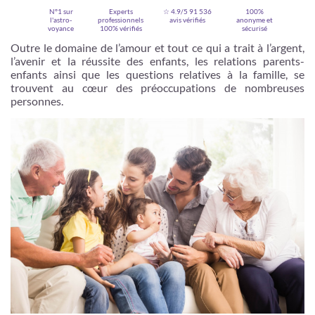
N°1 sur
Experts
☆ 4.9/5
91 536
100%
l'astro-
professionnels
avis vérifiés
anonyme et
voyance
100% vérifiés
sécurisé
Outre le domaine de l’amour et tout ce qui a trait à l’argent,
l’avenir et la réussite des enfants, les relations parents-
enfants ainsi que les questions relatives à la famille, se
trouvent au cœur des préoccupations de nombreuses
personnes.
Je m'inscris