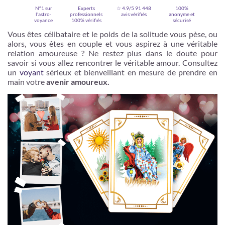
N°1 sur
Experts
☆ 4.9/5
91 448
100%
l'astro-
professionnels
avis vérifiés
anonyme et
voyance
100% vérifiés
sécurisé
Vous êtes célibataire et le poids de la solitude vous pèse, ou
alors, vous êtes en couple et vous aspirez à une véritable
relation amoureuse ? Ne restez plus dans le doute pour
savoir si vous allez rencontrer le véritable amour. Consultez
un
voyant
sérieux et bienveillant en mesure de prendre en
main votre
avenir amoureux.
Je m'inscris