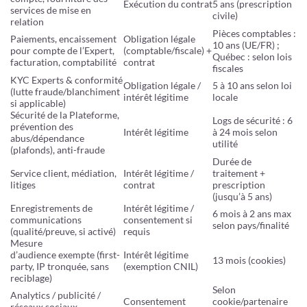
Exécution du contrat
5 ans (prescription
services de mise en
civile)
relation
Pièces comptables :
Paiements, encaissement
Obligation légale
10 ans (UE/FR) ;
pour compte de l’Expert,
(comptable/fiscale) +
Québec : selon lois
facturation, comptabilité
contrat
fiscales
KYC Experts & conformité
Obligation légale /
5 à 10 ans selon loi
(lutte fraude/blanchiment
intérêt légitime
locale
si applicable)
Sécurité de la Plateforme,
Logs de sécurité : 6
prévention des
Intérêt légitime
à 24 mois selon
abus/dépendance
utilité
(plafonds), anti-fraude
Durée de
Service client, médiation,
Intérêt légitime /
traitement +
litiges
contrat
prescription
(jusqu’à 5 ans)
Enregistrements de
Intérêt légitime /
6 mois à 2 ans max
communications
consentement si
selon pays/finalité
(qualité/preuve, si activé)
requis
Mesure
d’audience exempte (first-
Intérêt légitime
13 mois (cookies)
party, IP tronquée, sans
(exemption CNIL)
reciblage)
Selon
Analytics / publicité /
Consentement
cookie/partenaire
réseaux sociaux