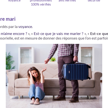
voyance
professionnels
avis vérifiés
sécurisé
100% vérifiés
tre mari
ordés par la
voyance
.
l m’aime encore ?
», «
Est-ce que je vais me marier ?
», «
Est-ce que
nsorielle, est en mesure de donner des réponses que l’on est parfo