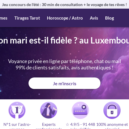
Jeu concours de l'été : 30 min de consultation + le voyage de tes rêves !
mes
Tirages Tarot
Horoscope / Astro
Avis
Blog
n mari est-il fidèle ? au Luxembo
Voyance privée en ligne par téléphone, chat ou mail
99% de clients satisfaits, avis authentiques !
Je m'inscris
N°1 sur l'astro-
Experts
☆ 4.9/5
-
91 448
100% anonyme et