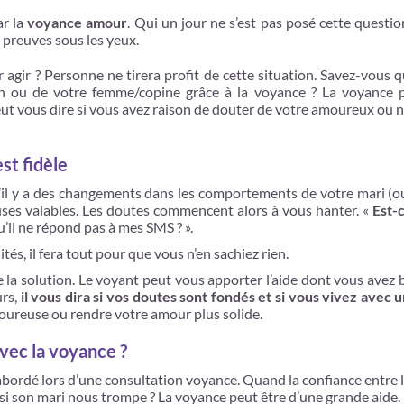
ar la
voyance amour
. Qui un jour ne s’est pas posé cette questio
s preuves sous les yeux.
gir ? Personne ne tirera profit de cette situation. Savez-vous qu’
on ou de votre femme/copine grâce à la voyance ? La voyance 
eut vous dire si vous avez raison de douter de votre amoureux ou 
st fidèle
 y a des changements dans les comportements de votre mari (ou femm
uses valables. Les doutes commencent alors à vous hanter. «
Est-
u’il ne répond pas à mes SMS ? ».
tés, il fera tout pour que vous n’en sachiez rien.
 la solution. Le voyant peut vous apporter l’aide dont vous avez b
urs,
il vous dira si vos doutes sont fondés et si vous vivez avec 
moureuse ou rendre votre amour plus solide.
avec la voyance ?
bordé lors d’une consultation voyance. Quand la confiance entre les
 son mari nous trompe ? La voyance peut être d’une grande aide.