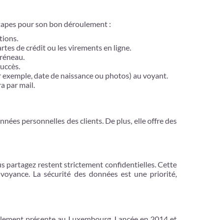
 étapes pour son bon déroulement :
tions.
tes de crédit ou les virements en ligne.
créneau.
uccès.
r exemple, date de naissance ou photos) au voyant.
a par mail.
nnées personnelles des clients. De plus, elle offre des
us partagez restent strictement confidentielles. Cette
 voyance. La sécurité des données est une priorité,
également présente au Luxembourg. Lancée en 2014 et