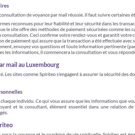
ires
consultation de voyance par mail réussie. Il faut suivre certaines
rmes reconnues pour leur fiabilité et leur sécurité dans les transac
ue le site offre des méthodes de paiement sécurisées comme les car
la consultation. Ceci confirme votre rendez-vous et garantit votre 
n de paiement qui assure que la transaction a été effectuée avec s
iement, envoyez vos questions et toute information pertinente (pa
es les informations, il commencera la consultation et vous répondr
 par mail au Luxembourg
té. Les sites comme Spiriteo s’engagent à assurer la sécurité des do
rsonnelles
e chaque individu. Ce qui vous assure que les informations que vo
oyant et le consultant, élément essentiel dans une relation de
gés.
riteo
pour la voyance et le coaching de vie spirituelle, Spiriteo est 