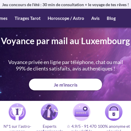
Jeu concours de l'été : 30 min de consultation + le voyage de tes rêves !
mes
Tirages Tarot
Horoscope / Astro
Avis
Blog
Voyance par mail au Luxembourg
Voyance privée en ligne par téléphone, chat ou mail
99% de clients satisfaits, avis authentiques !
Je m'inscris
N°1 sur l'astro-
Experts
☆ 4.9/5
-
91 470
100% anonyme et