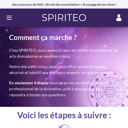
Jeu concours de l'été : 30 min de consultation + le voyage de tes rêves !
Ouvrir le menu
Comment ça marche ?
Chez SPIRITEO, nous avons à cœur de rendre la voyance et les
arts divinatoires accessibles à tous.
Notre site a été conçu pour vous offrir un accès rapide,
sécurisé et intuitif aux meilleurs experts, où que vous soyez.
En seulement 4 étapes
vous serez mis en relation avec un
professionnel de la divination, prêt à vous guider et à
répondre à toutes vos questions.
Voici les étapes à suivre :