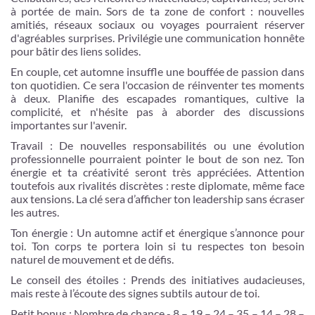
à portée de main. Sors de ta zone de confort : nouvelles
amitiés, réseaux sociaux ou voyages pourraient réserver
d'agréables surprises. Privilégie une communication honnête
pour bâtir des liens solides.
En couple, cet automne insuffle une bouffée de passion dans
ton quotidien. Ce sera l'occasion de réinventer tes moments
à deux. Planifie des escapades romantiques, cultive la
complicité, et n'hésite pas à aborder des discussions
importantes sur l'avenir.
Travail : De nouvelles responsabilités ou une évolution
professionnelle pourraient pointer le bout de son nez. Ton
énergie et ta créativité seront très appréciées. Attention
toutefois aux rivalités discrètes : reste diplomate, même face
aux tensions. La clé sera d’afficher ton leadership sans écraser
les autres.
Ton énergie : Un automne actif et énergique s’annonce pour
toi. Ton corps te portera loin si tu respectes ton besoin
naturel de mouvement et de défis.
Le conseil des étoiles : Prends des initiatives audacieuses,
mais reste à l’écoute des signes subtils autour de toi.
Petit bonus : Nombre de chance - 8 – 19 – 24 – 35 – 14 – 28 –