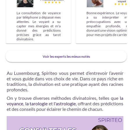
voyant
La consultation de voyance
Bonne expérience. Le voyan
par téléphone a dépassé mes
a su interpréter me
attentes. Le voyant a su
préoccupations avec un
capter mes énergies et m'a
empathie profonde, m
donné des prédictions
donnant une vision optimist
précises grâce au tarot
pour mes projets de carrière.
divinatoire.
Voir les experts les mieux notés
Au Luxembourg, Spiriteo vous permet d’entrevoir l’avenir
et vous guide dans vos choix de vie. Dans ce pays riche en
traditions, la divination est une pratique ayant des racines
profondes.
On y trouve diverses méthodes divinatoires, telles que
la
voyance
,
la tarologie
et
l'astrologie
, offrant des prédictions
et des conseils pour éclairer le chemin de chacun.