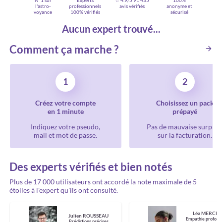
N°1 sur
Experts
☆ 4.9/5
91 435
100%
l'astro-
professionnels
avis vérifiés
anonyme et
voyance
100% vérifiés
sécurisé
Aucun expert trouvé...
Comment ça marche ?
1
2
Créez votre compte
Choisissez un pack
en 1 minute
prépayé
Indiquez votre pseudo,
Pas de mauvaise surpris
mail et mot de passe.
sur la facturation.
Des experts vérifiés et bien notés
Plus de 17 000 utilisateurs ont accordé la note maximale de 5
étoiles à l'expert qu'ils ont consulté.
Léa MERCIE
Julien ROUSSEAU
Empathie profond
Prédictions précises