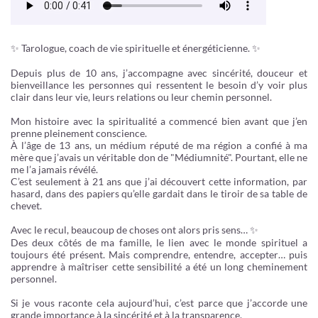
✨ Tarologue, coach de vie spirituelle et énergéticienne. ✨
Depuis plus de 10 ans, j’accompagne avec sincérité, douceur et
bienveillance les personnes qui ressentent le besoin d’y voir plus
clair dans leur vie, leurs relations ou leur chemin personnel.
Mon histoire avec la spiritualité a commencé bien avant que j’en
prenne pleinement conscience.
À l’âge de 13 ans, un médium réputé de ma région a confié à ma
mère que j’avais un véritable don de "Médiumnité". Pourtant, elle ne
me l’a jamais révélé.
C’est seulement à 21 ans que j’ai découvert cette information, par
hasard, dans des papiers qu’elle gardait dans le tiroir de sa table de
chevet.
Avec le recul, beaucoup de choses ont alors pris sens… ✨
Des deux côtés de ma famille, le lien avec le monde spirituel a
toujours été présent. Mais comprendre, entendre, accepter… puis
apprendre à maîtriser cette sensibilité a été un long cheminement
personnel.
Si je vous raconte cela aujourd’hui, c’est parce que j’accorde une
grande importance à la sincérité et à la transparence.