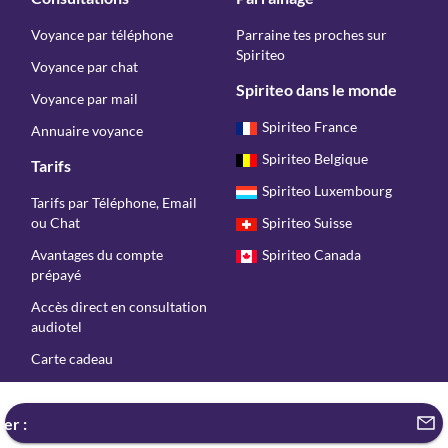
Voyance par téléphone
Parraine tes proches sur
Spiriteo
Voyance par chat
Spiriteo dans le monde
Voyance par mail
Spiriteo France
Annuaire voyance
Spiriteo Belgique
Tarifs
Spiriteo Luxembourg
Tarifs par Téléphone, Email
ou Chat
Spiriteo Suisse
Avantages du compte
Spiriteo Canada
prépayé
Accès direct en consultation
audiotel
Carte cadeau
Copyright © Spiriteo 2026 - Tous droits réservés
er :