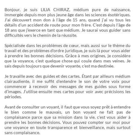
Bonjour, je suis LILIA CHIRAZ, médium pure de naissance,
immergée depuis mon plus jeune âge dans les sciences ésotériques.
J’ai découvert mon don à l'âge de 15 ans, quand j’ai vu tous les
détails d’un accident de route pour mon frère. C'est depuis l'âge de
18 ans que j'exerce en tant que médium. Je saurai vous guider sans
difficultés vers le chemin de la réussite.
Spécialisée dans les problèmes de cœur, mais aussi sur le thème du
travail et des problèmes d'ordre juridique, je suis là pour vous aider
à prendre les bonnes décisions. Grâce à mes origines, je considère
que la voyance, c'est quelque chose qui coule dans mes veines. Je
sais depuis toujours que devenir voyante, c'est ma destinée.
Je travaille avec des guides et des cartes. Étant par ailleurs médium
clairaudiente, il me suffit d'entendre le son de votre voix pour
commencer à recevoir des messages de mes guides sous forme
d’images. J’utilise ensuite mes cartes pour voir avec précisions les
périodes.
Avant de consulter un voyant, il faut que vous soyez prêt à entendre
le bien comme le mauvais, un bon voyant ne fait pas de
complaisance parce que sa mission dans la vie, c'est vous aider à
prendre les bonnes décisions. Vous pouvez compter sur moi pour
une voyance en toute transparence et bienveillance, mais surtout
sans complaisance.