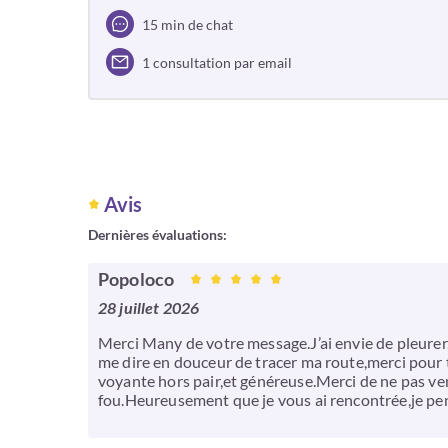
15 min de chat
1 consultation par email
Avis
Dernières évaluations:
Popoloco
28 juillet 2026
Merci Many de votre message.J’ai envie de pleurer,
me dire en douceur de tracer ma route,merci pour t
voyante hors pair,et généreuse.Merci de ne pas ve
fou.Heureusement que je vous ai rencontrée,je pe