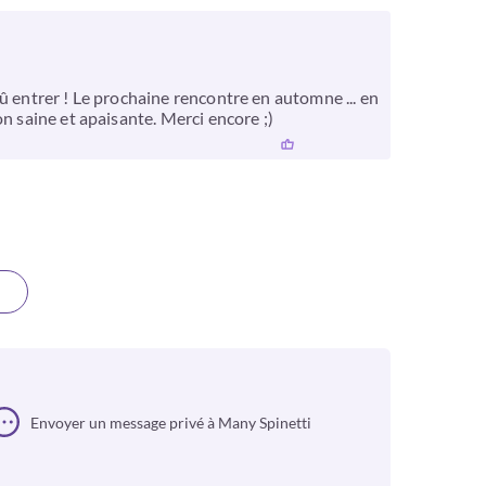
û entrer ! Le prochaine rencontre en automne ... en
n saine et apaisante. Merci encore ;)
Envoyer un message privé à Many Spinetti