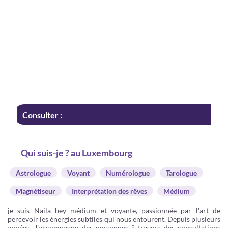
Consulter :
Qui suis-je ? au Luxembourg
Astrologue
Voyant
Numérologue
Tarologue
Magnétiseur
Interprétation des rêves
Médium
je suis Naila bey médium et voyante, passionnée par l'art de
percevoir les énergies subtiles qui nous entourent. Depuis plusieurs
années, J'accompagne des personnes ä travers des consultations