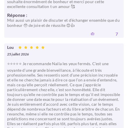
souhaite énormément de bonheur et merci pour cette
excellente consultation t un amour 🥰
Réponse :
Moi aussi un plaisir de discuter et d’échanger ensemble que du
bonheur 🥹 de joie et de réussite 😍👍
7
Lou
25 juillet 2026
⭐⭐⭐⭐⭐ Je recommande Naila les yeux fermés. C’est une
voyante d’une grande bienveillance, à l’écoute et très
professionnelle. Ses ressentis sont d’une précision incroyable
et elle ne cherche jamais à dire ce que l’on a envie d’entendre,
mais ce qu’elle perçoit réellement. Ce que j’apprécie
particulièrement chez elle, c’est son honnêteté. Elle dit
toujours qu’elle ne contrôle pas le temps et qu’il est impossible
de donner une date exacte pour la réalisation d’un événement.
Je suis entièrement d’accord avec cette vision, car le temps
dépend de nombreux facteurs et du libre arbitre de chacun. En
revanche, même si elle ne contrôle pas le temps, toutes ses
prédictions me concernant se sont toujours avérées justes.
Elles se réalisent parfois plus tôt, parfois plus tard, mais elles