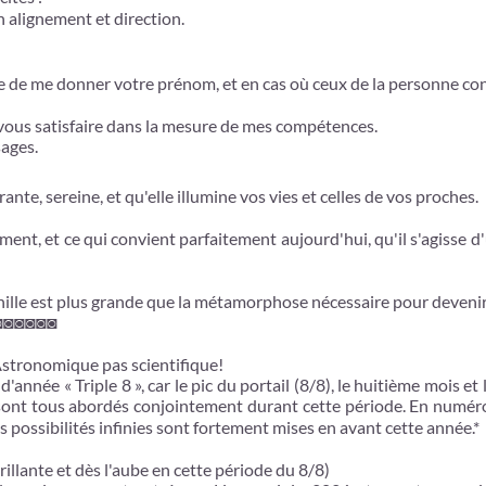
n alignement et direction.
e de me donner votre prénom, et en cas où ceux de la personne conc
 vous satisfaire dans la mesure de mes compétences.
sages.
te, sereine, et qu'elle illumine vos vies et celles de vos proches.
ment, et ce qui convient parfaitement aujourd'hui, qu'il s'agisse d
nille est plus grande que la métamorphose nécessaire pour devenir 
◙◙◙◙◙◙◙
t Astronomique pas scientifique!
nnée « Triple 8 », car le pic du portail (8/8), le huitième mois e
sont tous abordés conjointement durant cette période. En numérolo
es possibilités infinies sont fortement mises en avant cette année.*
brillante et dès l'aube en cette période du 8/8)