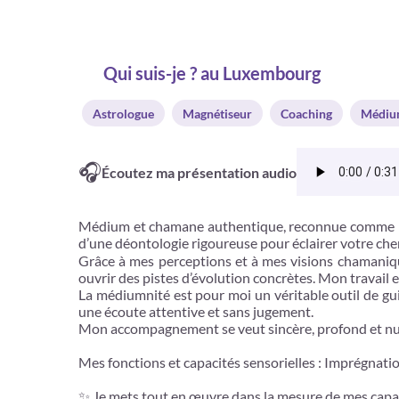
Qui suis-je ? au Luxembourg
Astrologue
Magnétiseur
Coaching
Médi
🎧
Écoutez ma présentation audio
Médium et chamane authentique, reconnue comme prat
d’une déontologie rigoureuse pour éclairer votre ch
Grâce à mes perceptions et à mes visions chamaniqu
ouvrir des pistes d’évolution concrètes. Mon travail e
La médiumnité est pour moi un véritable outil de gu
une écoute attentive et sans jugement.
Mon accompagnement se veut sincère, profond et nua
Mes fonctions et capacités sensorielles : Imprégnatio
✨ Je mets tout en œuvre dans la mesure de mes capac