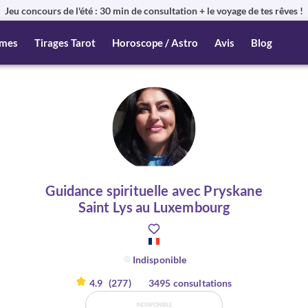
Jeu concours de l'été : 30 min de consultation + le voyage de tes rêves !
mes
Tirages Tarot
Horoscope / Astro
Avis
Blog
Guidance spirituelle avec Pryskane
Saint Lys au Luxembourg
Indisponible
4.9
(277)
3495 consultations
INDISPONIBLE