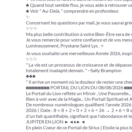
♣ Quand tout semble flou, je vous aide à retrouver u
♣ Voir " Au-Delà, " comprendre en profondeur.
✨
Concernant les questions par mail, je vous saurai gré
✨✨✨
Ma plus belle contribution à votre Bien-Être sera de
Je vous remercie pour votre confiance et de vos mes
Lumineusement, Pryskane Saint Lys . ⭐
Je vous souhaite une merveilleuse Année 2026, inspiran
✨✨✨
" La vie est un processus de croissance et de dépasse
totalement inadapté demain. " ~Sally Brampton
♣♣♣
" Il arrive un moment où la douleur de rester une che
◙◙◙◙◙◙◙◙ PORTAIL DU LION DU 08/08/2026 ◙
Le Portail du Lion reflète un Miroir , Une Passerelle...
Rien à voir avec de la Magie... Un Portail Spirituel e
De nombreux numérologues qualifient l'année 2026 d'a
2026 ( Date : 8 + 8 + 2 + 0 + 2 + 6 = 26 → 2 + 6 = 8 
d'un fait quantifiable, signifiant que l'abondance et l
JUPITER EN LION ►◄♦►◄
En plein Coeur de ce Portail de Sirius ( Etoile la plus 