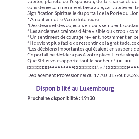
Jupiter, planète de l'expansion, de la chance et de
considérée comme rare et favorable, car Jupiter en Lion
Signification Spirituelle du portail de la Porte du Li
* Amplifier notre Vérité Intérieure
*Des désirs et des objectifs enfouis semblent soudain
* Les anciennes craintes d'être visible ou « trop » co
* Un sentiment de courage revient, notamment en ce qu
* Il devient plus facile de ressentir de la gratitude, 
*Les décisions importantes qui étaient en suspens de
Ce portail ne décidera pas à votre place. Il crée sim
Que Sirius vous apporte tout le bonheur ! ♦►◄♦
◘◘◘◘◘◘◘•••••••••◘◘◘◘◘◘◘⭐⭐⭐◘◘◘◘◘◘◘••••
Déplacement Professionnel du 17 AU 31 Août 2026. M
Disponibilité
au Luxembourg
Prochaine disponibilité : 19h30