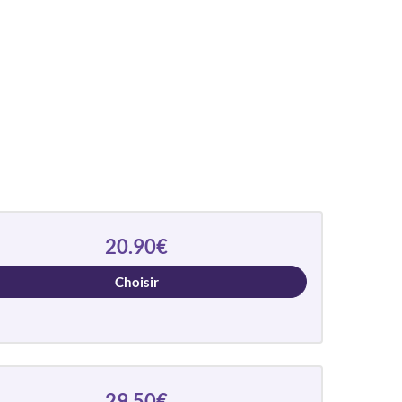
20.90€
Choisir
29.50€