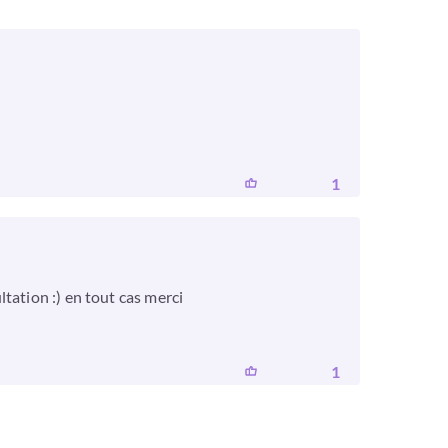
1
tation :) en tout cas merci
1