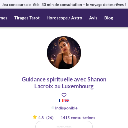
Jeu concours de l'été : 30 min de consultation + le voyage de tes rêves !
mes
Tirages Tarot
Horoscope / Astro
Avis
Blog
Guidance spirituelle avec Shanon
Lacroix au Luxembourg
Indisponible
4.8
(26)
1415 consultations
INDISPONIBLE