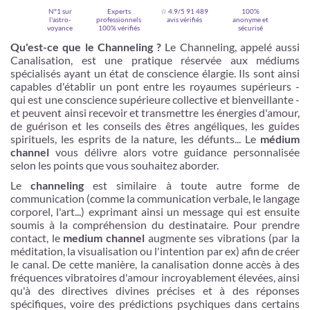
N°1 sur
Experts
☆ 4.9/5
91 489
100%
l'astro-
professionnels
avis vérifiés
anonyme et
voyance
100% vérifiés
sécurisé
Qu'est-ce que le Channeling ?
Le Channeling, appelé aussi
Canalisation, est une pratique réservée aux médiums
spécialisés ayant un état de conscience élargie. Ils sont ainsi
capables d'établir un pont entre les royaumes supérieurs -
qui est une conscience supérieure collective et bienveillante -
et peuvent ainsi recevoir et transmettre les énergies d'amour,
de guérison et les conseils des êtres angéliques, les guides
spirituels, les esprits de la nature, les défunts... Le
médium
channel
vous délivre alors votre guidance personnalisée
selon les points que vous souhaitez aborder.
Je m'inscris
Le
channeling
est similaire à toute autre forme de
communication (comme la communication verbale, le langage
corporel, l'art...) exprimant ainsi un message qui est ensuite
soumis à la compréhension du destinataire. Pour prendre
contact, le
medium channel
augmente ses vibrations (par la
méditation, la visualisation ou l'intention par ex) afin de créer
le canal. De cette manière, la canalisation donne accès à des
fréquences vibratoires d'amour incroyablement élevées, ainsi
qu'à des directives divines précises et à des réponses
spécifiques, voire des prédictions psychiques dans certains