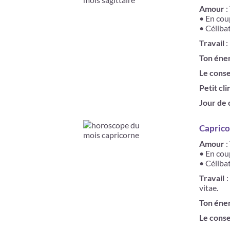
Amour
:
• En coup
• Célibat
Travail
:
Ton éne
Le conse
Petit cli
Jour de
Caprico
Amour
:
• En coup
• Céliba
Travail
:
vitae.
Ton éne
Le conse