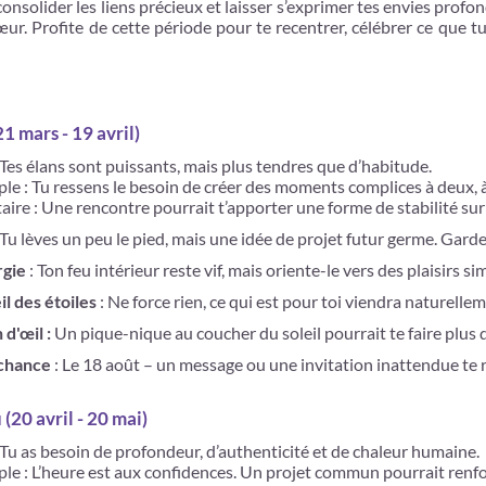
consolider les liens précieux et laisser s’exprimer tes envies profo
cœur. Profite de cette période pour te recentrer, célébrer ce que t
21 mars - 19 avril)
 Tes élans sont puissants, mais plus tendres que d’habitude.
ple : Tu ressens le besoin de créer des moments complices à deux, à
aire : Une rencontre pourrait t’apporter une forme de stabilité sur
 Tu lèves un peu le pied, mais une idée de projet futur germe. Gard
rgie
: Ton feu intérieur reste vif, mais oriente-le vers des plaisirs 
il des étoiles
: Ne force rien, ce qui est pour toi viendra naturellem
 d'œil :
Un pique-nique au coucher du soleil pourrait te faire plus 
 chance
: Le 18 août – un message ou une invitation inattendue te 
(20 avril - 20 mai)
 Tu as besoin de profondeur, d’authenticité et de chaleur humaine.
ple : L’heure est aux confidences. Un projet commun pourrait renfor