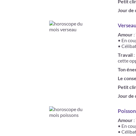
Petit cli
Jour de
Verseau 
Amour
:
• En coup
• Céliba
Travail
:
cette op
Ton éne
Le conse
Petit cli
Jour de
Poissons
Amour
:
• En coup
• Célibat