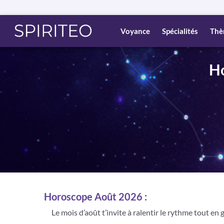
Voyance
Spécialités
Thè
Ho
Horoscope Août 2026 :
Le mois d’août t’invite à ralentir le rythme tout en 