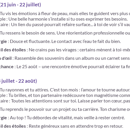
21 juin - 22 juillet)
 Tu vis les émotions à fleur de peau, mais elles te guident vers plus 
le : Une belle harmonie s’installe si tu oses exprimer tes besoins.
aire : Un lien du passé pourrait refaire surface... à toi de voir s’il 
 Tu ressens le besoin de sens. Une réorientation professionnelle ou
rgie
: Douce et fluctuante. Le contact avec l’eau te fait du bien.
il des étoiles
: Ne crains pas les virages : certains mènent à toi-m
n d'œil
: Rassemble des souvenirs dans un album ou un carnet senso
 chance
: Le 25 août – une rencontre émotive pourrait éclairer ta fin
 juillet - 22 août)
 Tu rayonnes et tu attires. C’est ton mois : l’amour te tourne autour
ple : Tu brilles, et ton partenaire redécouvre ton magnétisme com
aire : Toutes les attentions sont sur toi. Laisse parler ton cœur, pas
 Tu reprends le pouvoir sur un projet ou ta carrière. Ton charisme o
rgie
: Au top ! Tu débordes de vitalité, mais veille à rester centré.
il des étoiles
: Reste généreux sans en attendre trop en retour.