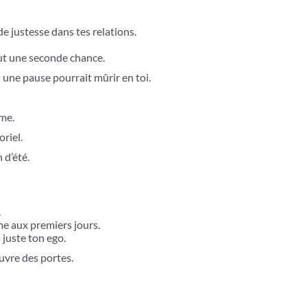
de justesse dans tes relations.
vaut une seconde chance.
 une pause pourrait mûrir en toi.
ême.
riel.
 d’été.
.
me aux premiers jours.
 juste ton ego.
uvre des portes.