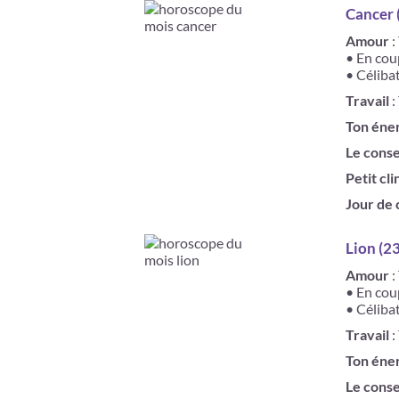
Cancer (
Amour
:
• En coup
• Célibat
Travail
:
Ton éne
Le conse
Petit cli
Jour de
Lion (23
Amour
:
• En cou
• Célibat
Travail
:
Ton éne
Le conse