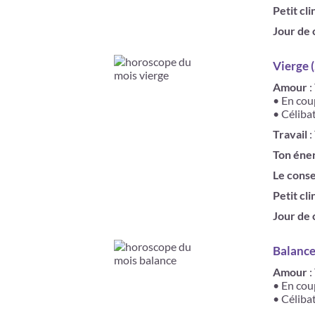
Petit cli
Jour de
Vierge 
Amour
:
• En coup
• Célibat
Travail
:
Ton éne
Le conse
Petit cli
Jour de
Balance
Amour
:
• En cou
• Céliba