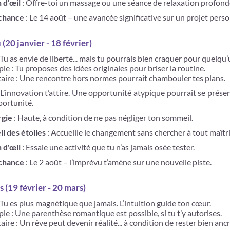
n d'œil
: Offre-toi un massage ou une séance de relaxation profond
 chance
: Le 14 août – une avancée significative sur un projet perso
(20 janvier - 18 février)
 Tu as envie de liberté... mais tu pourrais bien craquer pour quelqu
le : Tu proposes des idées originales pour briser la routine.
taire : Une rencontre hors normes pourrait chambouler tes plans.
 L’innovation t’attire. Une opportunité atypique pourrait se présen
portunité.
rgie
: Haute, à condition de ne pas négliger ton sommeil.
il des étoiles
: Accueille le changement sans chercher à tout maîtri
n d'œil
: Essaie une activité que tu n’as jamais osée tester.
 chance
: Le 2 août – l’imprévu t’amène sur une nouvelle piste.
 (19 février - 20 mars)
 Tu es plus magnétique que jamais. L’intuition guide ton cœur.
le : Une parenthèse romantique est possible, si tu t’y autorises.
aire : Un rêve peut devenir réalité... à condition de rester bien ancr