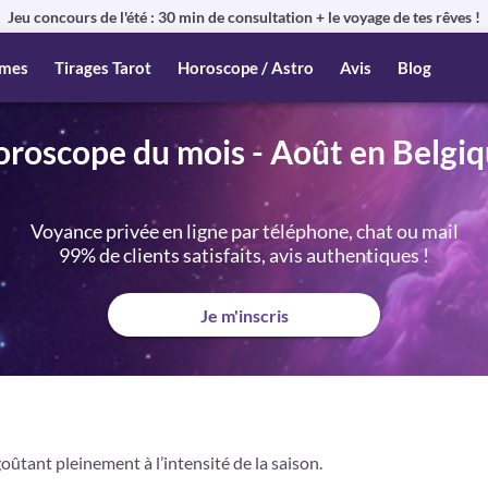
Jeu concours de l'été : 30 min de consultation + le voyage de tes rêves !
mes
Tirages Tarot
Horoscope / Astro
Avis
Blog
roscope du mois - Août en Belgi
Voyance privée en ligne par téléphone, chat ou mail
99% de clients satisfaits, avis authentiques !
Je m'inscris
goûtant pleinement à l’intensité de la saison.