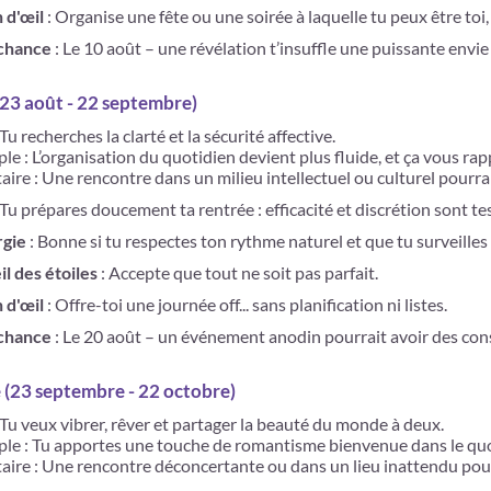
n d'œil
: Organise une fête ou une soirée à laquelle tu peux être toi
 chance
: Le 10 août – une révélation t’insuffle une puissante envi
(23 août - 22 septembre)
 Tu recherches la clarté et la sécurité affective.
le : L’organisation du quotidien devient plus fluide, et ça vous ra
aire : Une rencontre dans un milieu intellectuel ou culturel pourra
 Tu prépares doucement ta rentrée : efficacité et discrétion sont tes
rgie
: Bonne si tu respectes ton rythme naturel et que tu surveilles
il des étoiles
: Accepte que tout ne soit pas parfait.
n d'œil
: Offre-toi une journée off... sans planification ni listes.
 chance
: Le 20 août – un événement anodin pourrait avoir des co
 (23 septembre - 22 octobre)
 Tu veux vibrer, rêver et partager la beauté du monde à deux.
ple : Tu apportes une touche de romantisme bienvenue dans le quo
taire : Une rencontre déconcertante ou dans un lieu inattendu pour