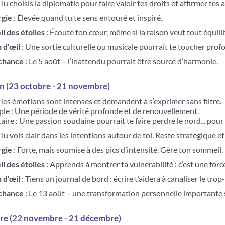
 Tu choisis la diplomatie pour faire valoir tes droits et affirmer tes 
rgie
: Élevée quand tu te sens entouré et inspiré.
il des étoiles
: Écoute ton cœur, même si la raison veut tout équilib
n d'œil
: Une sortie culturelle ou musicale pourrait te toucher pro
 chance
: Le 5 août – l’inattendu pourrait être source d’harmonie.
n (23 octobre - 21 novembre)
 Tes émotions sont intenses et demandent à s’exprimer sans filtre.
ple : Une période de vérité profonde et de renouvellement.
aire : Une passion soudaine pourrait te faire perdre le nord... pour
 Tu vois clair dans les intentions autour de toi. Reste stratégique et
rgie
: Forte, mais soumise à des pics d’intensité. Gère ton sommeil.
il des étoiles
: Apprends à montrer ta vulnérabilité : c’est une force
n d'œil
: Tiens un journal de bord : écrire t’aidera à canaliser le trop-
 chance
: Le 13 août – une transformation personnelle importante 
ire (22 novembre - 21 décembre)