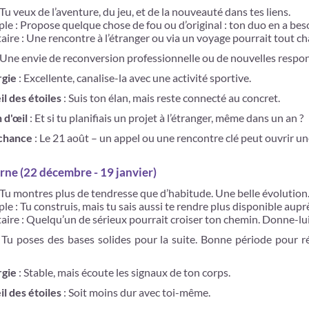
 Tu veux de l’aventure, du jeu, et de la nouveauté dans tes liens.
le : Propose quelque chose de fou ou d’original : ton duo en a bes
aire : Une rencontre à l’étranger ou via un voyage pourrait tout ch
 Une envie de reconversion professionnelle ou de nouvelles responsa
rgie
: Excellente, canalise-la avec une activité sportive.
il des étoiles
: Suis ton élan, mais reste connecté au concret.
n d'œil
: Et si tu planifiais un projet à l’étranger, même dans un an ?
 chance
: Le 21 août – un appel ou une rencontre clé peut ouvrir un
rne (22 décembre - 19 janvier)
 Tu montres plus de tendresse que d’habitude. Une belle évolution
le : Tu construis, mais tu sais aussi te rendre plus disponible aupr
taire : Quelqu’un de sérieux pourrait croiser ton chemin. Donne-lu
 Tu poses des bases solides pour la suite. Bonne période pour ré
rgie
: Stable, mais écoute les signaux de ton corps.
il des étoiles
: Soit moins dur avec toi-même.