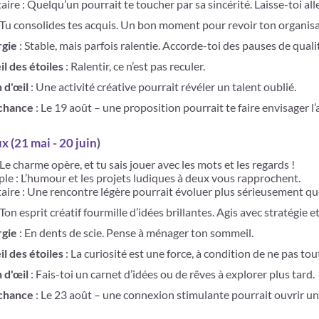
aire : Quelqu’un pourrait te toucher par sa sincérité. Laisse-toi aller
 Tu consolides tes acquis. Un bon moment pour revoir ton organisatio
rgie
: Stable, mais parfois ralentie. Accorde-toi des pauses de quali
il des étoiles
: Ralentir, ce n’est pas reculer.
n d'œil
: Une activité créative pourrait révéler un talent oublié.
 chance
: Le 19 août – une proposition pourrait te faire envisager l
 (21 mai - 20 juin)
 Le charme opère, et tu sais jouer avec les mots et les regards !
ple : L’humour et les projets ludiques à deux vous rapprochent.
taire : Une rencontre légère pourrait évoluer plus sérieusement que
 Ton esprit créatif fourmille d’idées brillantes. Agis avec stratégie et 
rgie
: En dents de scie. Pense à ménager ton sommeil.
il des étoiles
: La curiosité est une force, à condition de ne pas tou
n d'œil
: Fais-toi un carnet d’idées ou de rêves à explorer plus tard.
 chance
: Le 23 août – une connexion stimulante pourrait ouvrir un