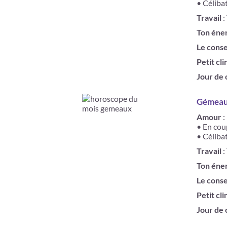
• Célibat
Travail
:
Ton éne
Le conse
Petit cli
Jour de
Gémeaux
Amour
:
• En cou
• Céliba
Travail
:
Ton éne
Le conse
Petit cli
Jour de