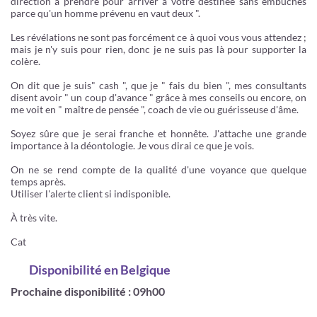
direction à prendre pour arriver à votre destinée sans embûches
parce qu'un homme prévenu en vaut deux ".
Les révélations ne sont pas forcément ce à quoi vous vous attendez ;
mais je n'y suis pour rien, donc je ne suis pas là pour supporter la
colère.
On dit que je suis" cash ", que je " fais du bien ", mes consultants
disent avoir " un coup d'avance " grâce à mes conseils ou encore, on
me voit en " maître de pensée ", coach de vie ou guérisseuse d'âme.
Soyez sûre que je serai franche et honnête. J'attache une grande
importance à la déontologie. Je vous dirai ce que je vois.
On ne se rend compte de la qualité d'une voyance que quelque
temps après.
Utiliser l'alerte client si indisponible.
À très vite.
Cat
Disponibilité
en Belgique
Prochaine disponibilité : 09h00