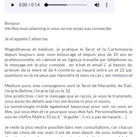
Bonjour
Vérifiez mon planning si vous ne me voyez pas connectée
Je m'appelle Catherine.
Magnétiseuse et médium, je pratique le Tarot et la Cartomancie
depuis toujours avec mon entourage et depuis plus de 10 ans en
professionnelle, en cabinet et en ligne.je travaille par téléphone ou
le message est le plus complet , en tchat et email j' ai besoin du
prénom de la mère et de 4 nombres au hasard entre un et 22 par
questions ou je ne peux pas répondre et dans ce cas c est remboursé
.
Medium pure, mes compagnons sont le Tarot de Marseille, de Dali,
l'oracle Belline, l'oracle Gé ou le 32.
Une prédiction, c'est le message que je reçois, je vous le transmets,
vous aurez les détails que l’on me donne ni plus ni moins.
La numérologie m'aide également beaucoup pour voir où vous en
êtes, qui vous êtes et ce pourquoi vous êtes fait. Personnellement, je
suis en chiffre Maître 33 ou 6 " le guide ", il n'y a pas de hasard… ;)
Je reste la plus neutre possible dans mes consultations, car chacun
fait ses choix de vie, mais il est de mon devoir de vous indiquer la