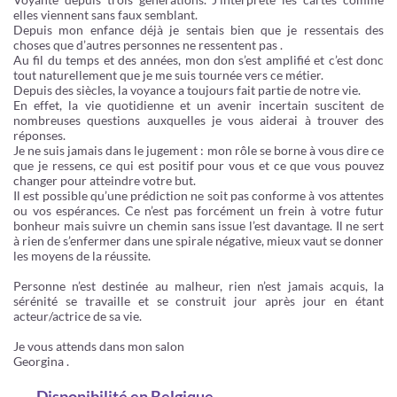
elles viennent sans faux semblant.
Depuis mon enfance déjà je sentais bien que je ressentais des
choses que d’autres personnes ne ressentent pas .
Au fil du temps et des années, mon don s’est amplifié et c’est donc
tout naturellement que je me suis tournée vers ce métier.
Depuis des siècles, la voyance a toujours fait partie de notre vie.
En effet, la vie quotidienne et un avenir incertain suscitent de
nombreuses questions auxquelles je vous aiderai à trouver des
réponses.
Je ne suis jamais dans le jugement : mon rôle se borne à vous dire ce
que je ressens, ce qui est positif pour vous et ce que vous pouvez
changer pour atteindre votre but.
Il est possible qu’une prédiction ne soit pas conforme à vos attentes
ou vos espérances. Ce n’est pas forcément un frein à votre futur
bonheur mais suivre un chemin sans issue l’est davantage. Il ne sert
à rien de s’enfermer dans une spirale négative, mieux vaut se donner
les moyens de la réussite.
Personne n’est destinée au malheur, rien n’est jamais acquis, la
sérénité se travaille et se construit jour après jour en étant
acteur/actrice de sa vie.
Je vous attends dans mon salon
Georgina .
Disponibilité
en Belgique