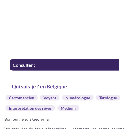
Consulter :
Qui suis-je ? en Belgique
Cartomancien
Voyant
Numérologue
Tarologue
Interprétation des rêves
Médium
Bonjour, je suis Georgina.
Voyante depuis trois générations. J'interprète les cartes comme