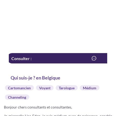
Consulter :
Qui suis-je ? en Belgique
Cartomancien
Voyant
Tarologue
Médium
Channeling
Bonjour chers consultants et consultantes,
Je m'appelle Lisa Eden, je suis médium pure de naissance, capable