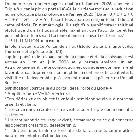
De nombreux numérologues qualifient l'année 2026 d'année «
Triple 8 », car le pic du portail (8/8), le huitième mois et la réduction
numérologique plus profonde de l'année 2026 ( Date : 8 + 8 + 2 + 0
+ 2 + 6 = 26 → 2 + 6 = 8 sont tous abordés conjointement durant
cette période. En numérologie, il s'agit d'un amplificateur spirituel
plutôt que d'un fait quantifiable, signifiant que l'abondance et les
possibilités infinies sont fortement mises en avant cette année.*
JUPITER EN LION ►◄♦►◄
En plein Coeur de ce Portail de Sirius ( Etoile la plus brillante et dès
l'aube en cette période du 8/8)
Jupiter, planète de l'expansion, de la chance et de la croissance, est
entrée en Lion en juin 2026 et y restera environ un an.
Astrologiquement, cette conjonction est considérée comme rare et
favorable, car Jupiter en Lion amplifie la confiance, la créativité, la
visibilité et le leadership, précisément durant la période du Portail
du Lion.
Signification Spirituelle du portail de la Porte du Lion►♦
* Amplifier notre Vérité Intérieure
*Des désirs et des objectifs enfouis semblent soudain à nouveau
urgents et clairs.
* Les anciennes craintes d'être visible ou « trop » commencent à
s'atténuer.
* Un sentiment de courage revient, notamment en ce qui concerne
les objectifs créatifs ou de leadership.
* Il devient plus facile de ressentir de la gratitude, ce qui attire
naturellement plus d'abondance.