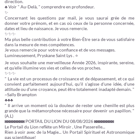
direction.
♣ Voir " Au-Delà, " comprendre en profondeur.
✨
Concernant les questions par mail, je vous saurai grée de me
donner votre prénom, et en cas où ceux de la personne concernée,
dates et lieu de naissance. Je vous remercie.
✨✨✨
Ma plus belle contribution à votre Bien-Être sera de vous satisfaire
dans la mesure de mes compétences.
Je vous remercie pour votre confiance et de vos messages.
Lumineusement, Pryskane Saint Lys . ⭐
Je vous souhaite une merveilleuse Année 2026, inspirante, sereine,
et qu'elle illumine vos vies et celles de vos proches.
✨✨✨
" La vie est un processus de croissance et de dépassement, et ce qui
convient parfaitement aujourd'hui, qu'il s'agisse d'une idée, d'une
attitude ou d'une croyance, peut être totalement inadapté demain. "
~Sally Brampton
♣♣♣
" Il arrive un moment où la douleur de rester une chenille est plus
grande que la métamorphose nécessaire pour devenir un papillon. "
(A.L)
◙◙◙◙◙◙◙◙ PORTAIL DU LION DU 08/08/2026 ◙◙◙◙◙◙◙◙
Le Portail du Lion reflète un Miroir , Une Passerelle...
Rien à voir avec de la Magie... Un Portail Spirituel et Astronomique
pas scientifique!