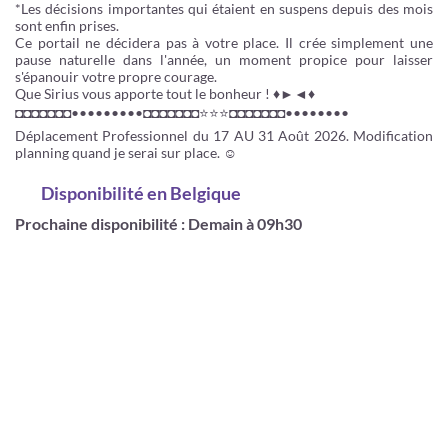
*Les décisions importantes qui étaient en suspens depuis des mois
sont enfin prises.
Ce portail ne décidera pas à votre place. Il crée simplement une
pause naturelle dans l'année, un moment propice pour laisser
s'épanouir votre propre courage.
Que Sirius vous apporte tout le bonheur ! ♦►◄♦
◘◘◘◘◘◘◘•••••••••◘◘◘◘◘◘◘⭐⭐⭐◘◘◘◘◘◘◘••••••••
Déplacement Professionnel du 17 AU 31 Août 2026. Modification
planning quand je serai sur place. ☺
Disponibilité
en Belgique
Prochaine disponibilité : Demain à 09h30