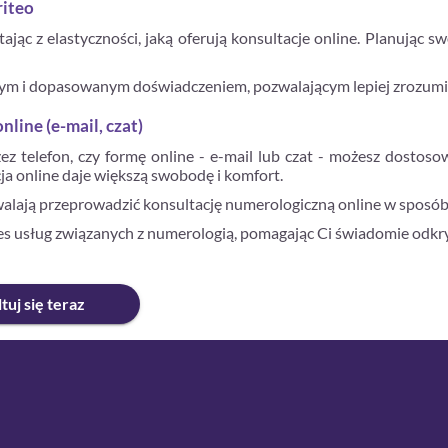
riteo
jąc z elastyczności, jaką oferują konsultacje online. Planując swo
wym i dopasowanym doświadczeniem, pozwalającym lepiej zrozumie
line (e-mail, czat)
zez telefon, czy formę online - e-mail lub czat - możesz dosto
ja online daje większą swobodę i komfort.
walają przeprowadzić konsultację numerologiczną online w sposó
res usług związanych z numerologią, pomagając Ci świadomie odkry
tuj się teraz