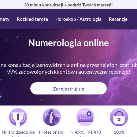
30 minut konsultacji + podróż Twoich marzeń!
maty
Rozkład tarota
Horoskop / Astrologia
Recenzje
Numerologia online
e konsultacje jasnowidzenia online przez telefon, czat lu
99% zadowolonych klientów i autentyczne recenzje!
Zarejestruj się
Nr 1 w dziedzinie
Profesjonalni
☆ 4.9/5
-
91 470
100%