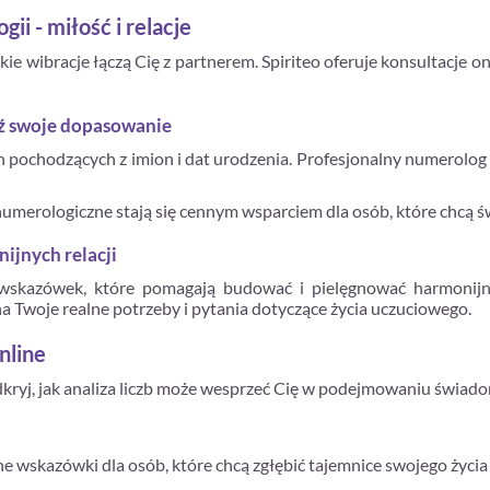
i - miłość i relacje
e wibracje łączą Cię z partnerem. Spiriteo oferuje konsultacje o
dź swoje dopasowanie
ch pochodzących z imion i dat urodzenia. Profesjonalny numerolog
 numerologiczne stają się cennym wsparciem dla osób, które chcą ś
ijnych relacji
skazówek, które pomagają budować i pielęgnować harmonijne 
 Twoje realne potrzeby i pytania dotyczące życia uczuciowego.
nline
odkryj, jak analiza liczb może wesprzeć Cię w podejmowaniu świad
 wskazówki dla osób, które chcą zgłębić tajemnice swojego życia i