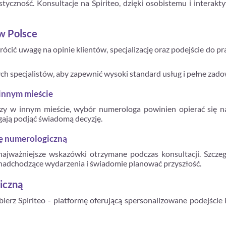
styczność. Konsultacje na Spiriteo, dzięki osobistemu i interak
w Polsce
cić uwagę na opinie klientów, specjalizację oraz podejście do pra
h specjalistów, aby zapewnić wysoki standard usług i pełne zado
innym mieście
czy w innym mieście, wybór numerologa powinien opierać się 
gają podjąć świadomą decyzję.
ję numerologiczną
 najważniejsze wskazówki otrzymane podczas konsultacji. Szcz
a nadchodzące wydarzenia i świadomie planować przyszłość.
iczną
ierz Spiriteo - platformę oferującą spersonalizowane podejście 