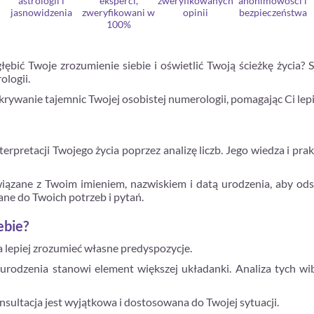
astrologii i
eksperci,
zweryfikowanych
anonimowości i
jasnowidzenia
zweryfikowani w
opinii
bezpieczeństwa
100%
ębić Twoje zrozumienie siebie i oświetlić Twoją ścieżkę życia? 
ologii.
ywanie tajemnic Twojej osobistej numerologii, pomagając Ci lepi
rpretacji Twojego życia poprzez analizę liczb. Jego wiedza i pra
wiązane z Twoim imieniem, nazwiskiem i datą urodzenia, aby odsł
ne do Twoich potrzeb i pytań.
ebie?
lepiej zrozumieć własne predyspozycje.
 urodzenia stanowi element większej układanki. Analiza tych w
nsultacja jest wyjątkowa i dostosowana do Twojej sytuacji.