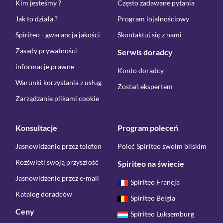
Kim jesteśmy ?
Często zadawane pytania
Jak to działa ?
Program lojalnościowy
Spiriteo - gwarancja jakości
Skontaktuj się z nami
Zasady prywatności
Serwis doradcy
informacje prawne
Konto doradcy
Warunki korzystania z usług
Zostań ekspertem
Zarządzanie plikami cookie
Konsultacje
Program poleceń
Jasnowidzenie przez telefon
Poleć Spiriteo swoim bliskim
Rozświetl swoją przyszłość
Spiriteo na świecie
Jasnowidzenie przez e-mail
Spiriteo Francja
Katalog doradców
Spiriteo Belgia
Ceny
Spiriteo Luksemburg