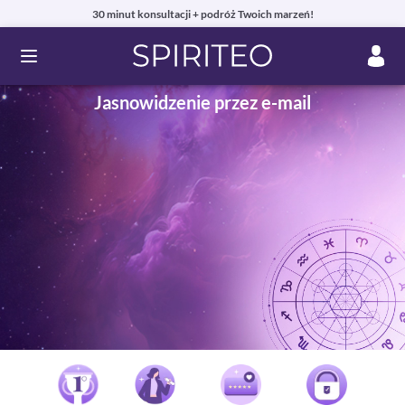
30 minut konsultacji + podróż Twoich marzeń!
Ouvrir le menu
Jasnowidzenie przez e-mail
Prywatne konsultacje jasnowidzenia online przez telefon,
czat lub e-mail
99% zadowolonych klientów i autentyczne recenzje!