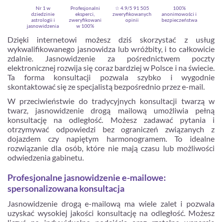
Nr 1 w
Profesjonalni
☆ 4.9/5
91 505
100%
dziedzinie
eksperci,
zweryfikowanych
anonimowości i
astrologii i
zweryfikowani
opinii
bezpieczeństwa
jasnowidzenia
w 100%
Dzięki internetowi możesz dziś skorzystać z usług
wykwalifikowanego jasnowidza lub wróżbity, i to całkowicie
zdalnie. Jasnowidzenie za pośrednictwem poczty
elektronicznej rozwija się coraz bardziej w Polsce i na świecie.
Ta forma konsultacji pozwala szybko i wygodnie
skontaktować się ze specjalistą bezpośrednio przez e-mail.
W przeciwieństwie do tradycyjnych konsultacji twarzą w
twarz, jasnowidzenie drogą mailową umożliwia pełną
konsultację na odległość. Możesz zadawać pytania i
otrzymywać odpowiedzi bez ograniczeń związanych z
Zarejestruj się
dojazdem czy napiętym harmonogramem. To idealne
rozwiązanie dla osób, które nie mają czasu lub możliwości
odwiedzenia gabinetu.
Profesjonalne jasnowidzenie e-mailowe:
spersonalizowana konsultacja
Jasnowidzenie drogą e-mailową ma wiele zalet i pozwala
uzyskać wysokiej jakości konsultację na odległość. Możesz