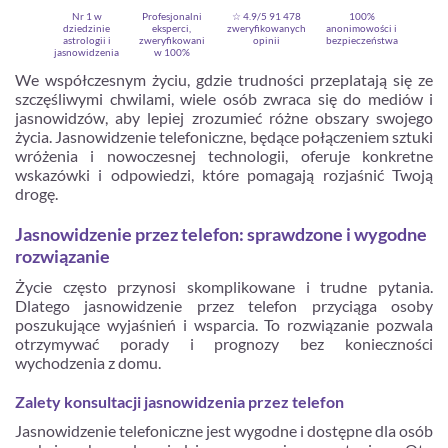
Nr 1 w
Profesjonalni
☆ 4.9/5
91 478
100%
dziedzinie
eksperci,
zweryfikowanych
anonimowości i
astrologii i
zweryfikowani
opinii
bezpieczeństwa
jasnowidzenia
w 100%
We współczesnym życiu, gdzie trudności przeplatają się ze
szczęśliwymi chwilami, wiele osób zwraca się do mediów i
jasnowidzów, aby lepiej zrozumieć różne obszary swojego
życia. Jasnowidzenie telefoniczne, będące połączeniem sztuki
wróżenia i nowoczesnej technologii, oferuje konkretne
wskazówki i odpowiedzi, które pomagają rozjaśnić Twoją
drogę.
Jasnowidzenie przez telefon: sprawdzone i wygodne
rozwiązanie
Zarejestruj się
Życie często przynosi skomplikowane i trudne pytania.
Dlatego jasnowidzenie przez telefon przyciąga osoby
poszukujące wyjaśnień i wsparcia. To rozwiązanie pozwala
otrzymywać porady i prognozy bez konieczności
wychodzenia z domu.
Zalety konsultacji jasnowidzenia przez telefon
Jasnowidzenie telefoniczne jest wygodne i dostępne dla osób