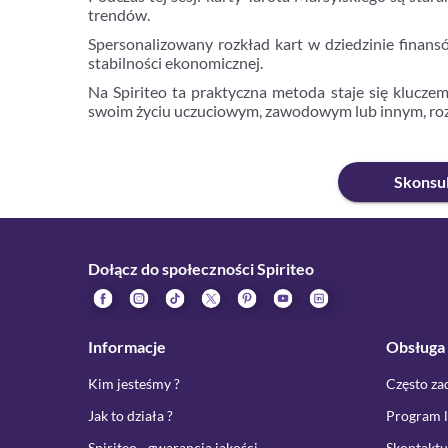
trendów.
Spersonalizowany rozkład kart w dziedzinie finan
stabilności ekonomicznej.
Na Spiriteo ta praktyczna metoda staje się klucze
swoim życiu uczuciowym, zawodowym lub innym, rozkł
Skonsul
Dołącz do społeczności Spiriteo
Informacje
Obsługa 
Kim jesteśmy ?
Często za
Jak to działa ?
Program l
Spiriteo - gwarancja jakości
Skontaktuj