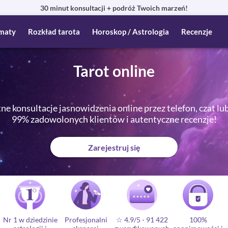
30 minut konsultacji + podróż Twoich marzeń!
maty
Rozkład tarota
Horoskop / Astrologia
Recenzje
Tarot online
e konsultacje jasnowidzenia online przez telefon, czat lu
99% zadowolonych klientów i autentyczne recenzje!
Zarejestruj się
Nr 1 w dziedzinie
Profesjonalni
☆ 4.9/5
-
91 422
100%