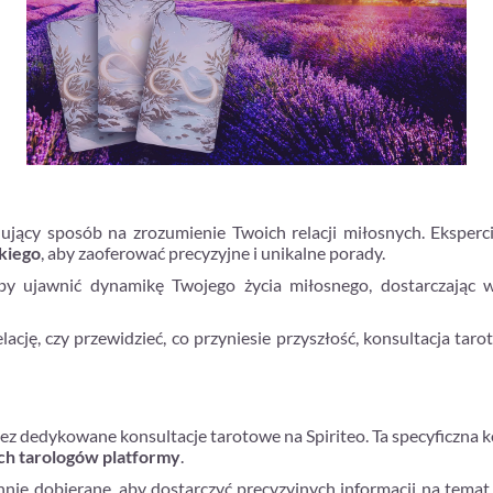
ujący sposób na zrozumienie Twoich relacji miłosnych. Eksperci
kiego
, aby zaoferować precyzyjne i unikalne porady.
aby ujawnić dynamikę Twojego życia miłosnego, dostarczając 
ację, czy przewidzieć, co przyniesie przyszłość, konsultacja tar
 dedykowane konsultacje tarotowe na Spiriteo. Ta specyficzna k
h tarologów platformy
.
annie dobierane, aby dostarczyć precyzyjnych informacji na temat