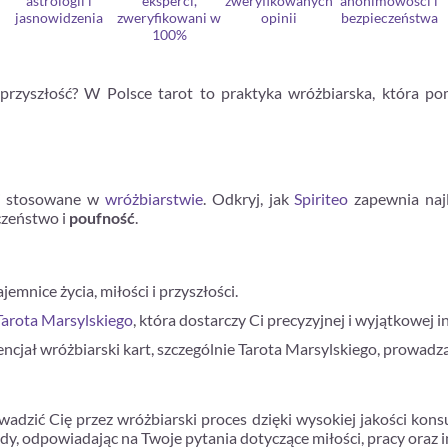
astrologii i
eksperci,
zweryfikowanych
anonimowości i
jasnowidzenia
zweryfikowani w
opinii
bezpieczeństwa
100%
e przyszłość? W Polsce tarot to praktyka wróżbiarska, która p
ki stosowane w
wróżbiarstwie
. Odkryj, jak
Spiriteo
zapewnia najl
eczeństwo i
poufność
.
jemnice życia, miłości i przyszłości.
Tarota Marsylskiego
, która dostarczy Ci precyzyjnej i wyjątkowej in
cjał wróżbiarski kart, szczególnie Tarota Marsylskiego, prowadząc 
adzić Cię przez wróżbiarski proces dzięki wysokiej jakości kons
ady, odpowiadając na Twoje pytania dotyczące miłości, pracy oraz 