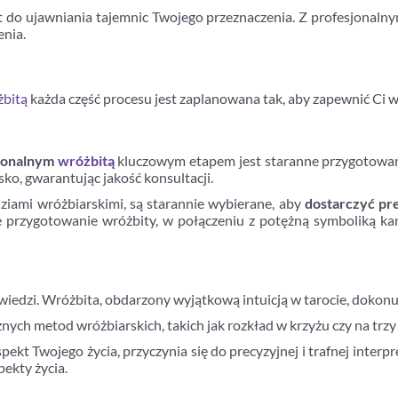
t do ujawniania tajemnic Twojego przeznaczenia. Z profesjonaln
enia.
żbitą
każda część procesu jest zaplanowana tak, aby zapewnić Ci 
sjonalnym
wróżbitą
kluczowym etapem jest staranne przygotowani
ko, gwarantując jakość konsultacji.
dziami wróżbiarskimi, są starannie wybierane, aby
dostarczyć pr
tne przygotowanie wróżbity, w połączeniu z potężną symboliką ka
iedzi. Wróżbita, obdarzony wyjątkową intuicją w tarocie, dokonu
nych metod wróżbiarskich, takich jak rozkład w krzyżu czy na trzy 
kt Twojego życia, przyczynia się do precyzyjnej i trafnej interpre
pekty życia.