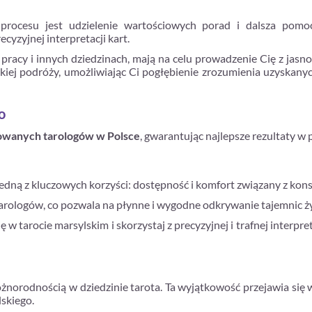
rocesu jest udzielenie wartościowych porad i dalsza pomoc. 
cyzyjnej interpretacji kart.
pracy i innych dziedzinach, mają na celu prowadzenie Cię z jasno
skiej podróży, umożliwiając Ci pogłębienie zrozumienia uzyskany
o
owanych tarologów w Polsce
, gwarantując najlepsze rezultaty w
edną z kluczowych korzyści: dostępność i komfort związany z konsu
rologów, co pozwala na płynne i wygodne odkrywanie tajemnic życia
 w tarocie marsylskim i skorzystaj z precyzyjnej i trafnej interpr
 różnorodnością w dziedzinie tarota. Ta wyjątkowość przejawia si
skiego.