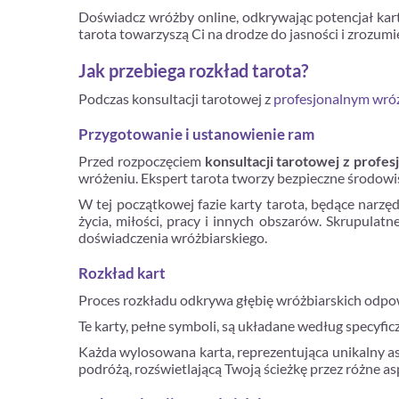
Doświadcz wróżby online, odkrywając potencjał kar
tarota towarzyszą Ci na drodze do jasności i zrozumi
Jak przebiega rozkład tarota?
Podczas konsultacji tarotowej z
profesjonalnym wró
Przygotowanie i ustanowienie ram
Przed rozpoczęciem
konsultacji tarotowej z profe
wróżeniu. Ekspert tarota tworzy bezpieczne środowis
W tej początkowej fazie karty tarota, będące narzę
życia, miłości, pracy i innych obszarów. Skrupula
doświadczenia wróżbiarskiego.
Rozkład kart
Proces rozkładu odkrywa głębię wróżbiarskich odpow
Te karty, pełne symboli, są układane według specyficz
Każda wylosowana karta, reprezentująca unikalny aspe
podróżą, rozświetlającą Twoją ścieżkę przez różne as