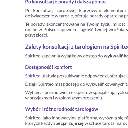
Po konsultacji: porady i dalsza pomoc
Po konsultacji tarotowej kluczowym elementem p
doświadczenie w tarocie, oferuje porady oparte na pre
Te porady, skoncentrowane na Twoim życiu, miłości, 
online w Polsce zapewnia ciągłość Twojej wróżbiar
przyszłości.
Zalety konsultacji z tarologiem na Spirite
Spiriteo zapewnia wyjątkowy dostęp do
wykwalifik
Dostępność i komfort
Spiriteo
ułatwia poszukiwanie odpowiedzi, oferując j
Dzięki Spiriteo masz dostęp do wykwalifikowanych ta
Wybierz spośród wielu ekspertów specjalizujących się
w przyjaznym i wspierającym otoczeniu.
Wybór i różnorodność tarologów
Spiriteo, jako innowacyjna platforma, wyróżnia się
których każdy
specjalizuje się
w sztuce tarota marsyl