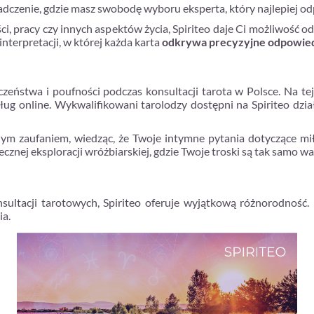
dczenie, gdzie masz swobodę wyboru eksperta, który najlepiej 
ści, pracy czy innych aspektów życia, Spiriteo daje Ci możliwoś
nterpretacji, w której każda karta
odkrywa precyzyjne odpowie
eczeństwa i poufności podczas konsultacji tarota w Polsce. Na t
sług online. Wykwalifikowani tarolodzy dostępni na Spiriteo dz
ym zaufaniem, wiedząc, że Twoje intymne pytania dotyczące miłoś
iecznej eksploracji wróżbiarskiej, gdzie Twoje troski są tak samo w
nsultacji tarotowych, Spiriteo oferuje wyjątkową różnorodność.
ia.