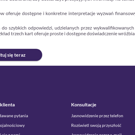
sów oferuje dostępne i konkretne interpretacje wyzwań finanso
m do szybkich odpowiedzi, udzielanych przez wykwalifikowanych 
ad trzech kart oferuje proste i dostępne doświadczenie wróżbiar
tuj się teraz
klienta
Konsultacje
dawane pytania
Jasnowidzenie przez telefon
ojalnościowy
Rozświetl swoją przyszłość
 się z nami
Jasnowidzenie przez e-mail