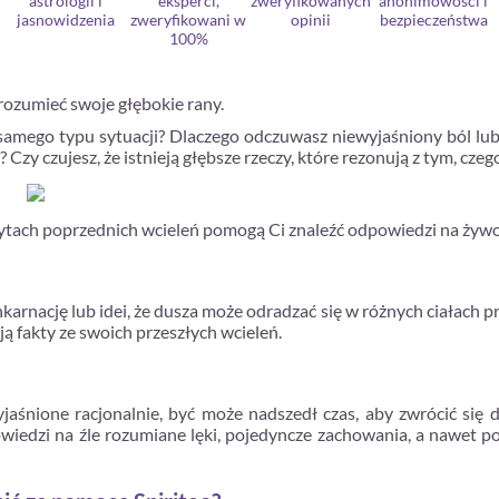
astrologii i
eksperci,
zweryfikowanych
anonimowości i
jasnowidzenia
zweryfikowani w
opinii
bezpieczeństwa
100%
zrozumieć swoje głębokie rany.
amego typu sytuacji? Dlaczego odczuwasz niewyjaśniony ból lub 
 Czy czujesz, że istnieją głębsze rzeczy, które rezonują z tym, cz
tach poprzednich wcieleń pomogą Ci znaleźć odpowiedzi na żywo pr
karnację lub idei, że dusza może odradzać się w różnych ciałach prz
ą fakty ze swoich przeszłych wcieleń.
yjaśnione racjonalnie, być może nadszedł czas, aby zwrócić się
edzi na źle rozumiane lęki, pojedyncze zachowania, a nawet pow