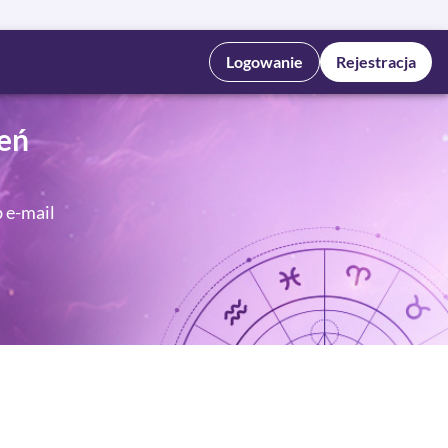
Logowanie
Rejestracja
eń
b e-mail