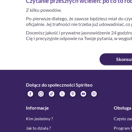
Czytanie przeszłych wcieleń: po co to ro
Z kilku powodów.
Po pierwsze dlatego, że zawsze będziesz miał do cz
oficjalnie. Jej trafności nie trzeba już udowadniać,
Docenisz jakość i prywatne jasnowidzenie 24 godziny
Cię i precyzyjnie odpowie na Twoje pytania, w wygod
Skonsul
Dołącz do społeczności Spiriteo
Informacje
Obsługa 
Kim jesteśmy ?
Często za
Jak to działa ?
Program l