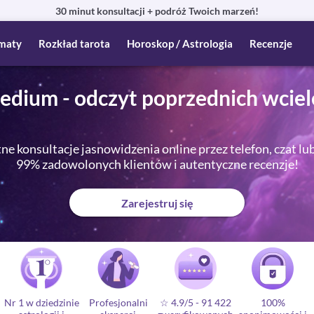
30 minut konsultacji + podróż Twoich marzeń!
maty
Rozkład tarota
Horoskop / Astrologia
Recenzje
edium - odczyt poprzednich wciel
e konsultacje jasnowidzenia online przez telefon, czat lu
99% zadowolonych klientów i autentyczne recenzje!
Zarejestruj się
Nr 1 w dziedzinie
Profesjonalni
☆ 4.9/5
-
91 422
100%