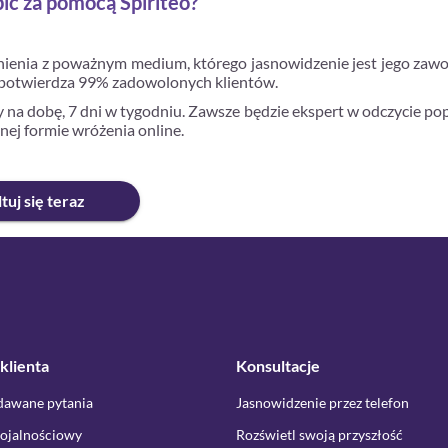
bić za pomocą Spiriteo?
ynienia z poważnym medium, którego jasnowidzenie jest jego zawod
 co potwierdza 99% zadowolonych klientów.
 na dobę, 7 dni w tygodniu. Zawsze będzie ekspert w odczycie pop
nej formie wróżenia online.
tuj się teraz
klienta
Konsultacje
dawane pytania
Jasnowidzenie przez telefon
ojalnościowy
Rozświetl swoją przyszłość