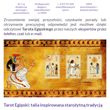
Nr 1 w
Profesjonalni
☆ 4.9/5
91 460
100%
dziedzinie
eksperci,
zweryfikowanych
anonimowości i
astrologii i
zweryfikowani
opinii
bezpieczeństwa
jasnowidzenia
w 100%
Zrozumienie swojej przyszłości, uzyskanie porady lub
otrzymanie precyzyjnej odpowiedzi jest możliwe dzięki
odczytowi
Tarota Egipskiego
przez naszych
ekspertów przez
telefon
,
czat
lub
e-mail
.
Zarejestruj się
Tarot Egipski: talia inspirowana starożytną tradycją