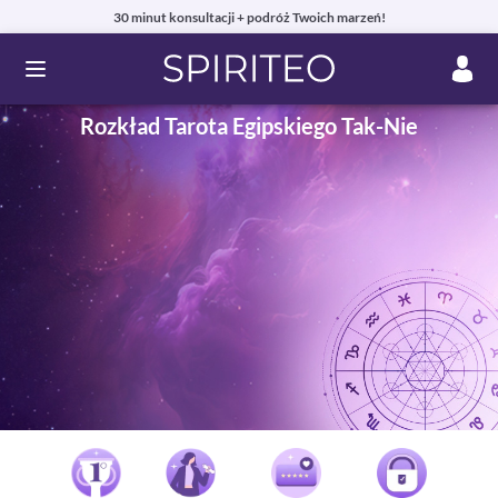
30 minut konsultacji + podróż Twoich marzeń!
Ouvrir le menu
Rozkład Tarota Egipskiego Tak-Nie
Prywatne konsultacje jasnowidzenia online przez telefon,
czat lub e-mail
99% zadowolonych klientów i autentyczne recenzje!