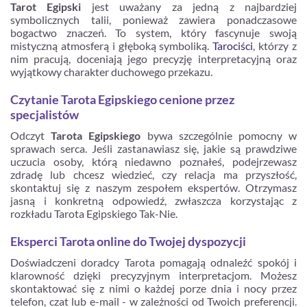
Tarot Egipski
jest uważany za jedną z najbardziej
symbolicznych talii, ponieważ zawiera ponadczasowe
bogactwo znaczeń. To system, który fascynuje swoją
mistyczną atmosferą i głęboką symboliką.
Tarociści
, którzy z
nim pracują, doceniają jego precyzję interpretacyjną oraz
wyjątkowy charakter duchowego przekazu.
Czytanie Tarota Egipskiego cenione przez
specjalistów
Odczyt
Tarota Egipskiego
bywa szczególnie pomocny w
sprawach serca. Jeśli zastanawiasz się, jakie są prawdziwe
uczucia osoby, którą niedawno poznałeś, podejrzewasz
zdradę lub chcesz wiedzieć, czy relacja ma przyszłość,
skontaktuj się z naszym zespołem ekspertów. Otrzymasz
jasną i konkretną odpowiedź, zwłaszcza korzystając z
rozkładu Tarota Egipskiego Tak-Nie.
Eksperci Tarota online do Twojej dyspozycji
Doświadczeni doradcy Tarota pomagają odnaleźć spokój i
klarowność dzięki precyzyjnym interpretacjom. Możesz
skontaktować się z nimi o każdej porze dnia i nocy przez
telefon, czat lub e-mail - w zależności od Twoich preferencji.