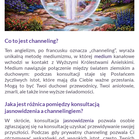
Co to jest channeling?
Ten angielizm, po francusku oznacza „channeling”, wyraża
unikalną metodę mediumizmu, w której
medium
kanałowe
wchodzi w kontakt z Wyższymi Królestwami Anielskimi.
Medium nawiązuje połączenie między światem ziemskim a
duchowym: podczas konsultacji staje się Posłańcem
życzliwych istot, które mają dla Ciebie ważne przesłania.
Mogą to być Twoi duchowi przewodnicy, Twoi aniołowie,
zmarli, ale także inne wyższe świadomości.
Jaka jest różnica pomiędzy konsultacją
jasnowidzenia a channelingiem?
W skrócie, konsultacja
jasnowidzenia
pozwala osobie
zgłaszającej się na konsultację uzyskać przewidywanie swojej
przyszłości. Podczas gdy prywatny channeling pozwala Ci
otrzymywać wskazówki od wysokich istot, często Twoich