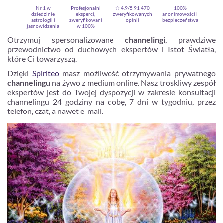
Nr 1 w
Profesjonalni
☆ 4.9/5
91 470
100%
dziedzinie
eksperci,
zweryfikowanych
anonimowości i
astrologii i
zweryfikowani
opinii
bezpieczeństwa
jasnowidzenia
w 100%
Otrzymuj spersonalizowane
channelingi
, prawdziwe
przewodnictwo od duchowych ekspertów i Istot Światła,
które Ci towarzyszą.
Dzięki
Spiriteo
masz możliwość otrzymywania prywatnego
channelingu
na żywo z medium online. Nasz troskliwy zespół
ekspertów jest do Twojej dyspozycji w zakresie konsultacji
channelingu 24 godziny na dobę, 7 dni w tygodniu, przez
telefon, czat, a nawet e-mail.
Zarejestruj się