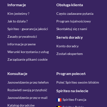
Informacje
Obsługa klienta
Kim jesteśmy ?
Często zadawane pytania
Jak to działa ?
Program lojalnościowy
Spiriteo - gwarancja jakości
Skontaktuj się z nami
Zasady prywatności
Serwis doradcy
informacje prawne
Konto doradcy
Warunki korzystania z usług
Zostań ekspertem
Zarządzanie plikami cookie
Konsultacje
Program poleceń
Jasnowidzenie przez telefon
Poleć Spiriteo swoim bliskim
Rozświetl swoją przyszłość
Spiriteo na świecie
Jasnowidzenie przez e-mail
Spiriteo Francja
Katalog doradców