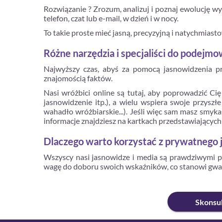
Rozwiązanie ? Zrozum, analizuj i poznaj ewolucję w
telefon, czat lub e-mail, w dzień i w nocy.
To takie proste mieć jasną, precyzyjną i natychmiasto
Różne narzędzia i specjaliści do podejm
Najwyższy czas, abyś za pomocą jasnowidzenia p
znajomością faktów.
Nasi wróżbici online są tutaj, aby poprowadzić Ci
jasnowidzenie itp.), a wielu wspiera swoje przysz
wahadło wróżbiarskie...). Jeśli więc sam masz smykał
informacje znajdziesz na kartkach przedstawiających
Dlaczego warto korzystać z prywatnego 
Wszyscy nasi jasnowidze i media są prawdziwymi p
wagę do doboru swoich wskaźników, co stanowi gwara
Skonsul