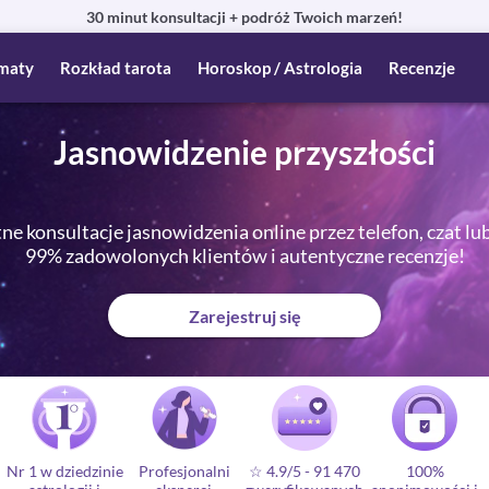
30 minut konsultacji + podróż Twoich marzeń!
maty
Rozkład tarota
Horoskop / Astrologia
Recenzje
Jasnowidzenie przyszłości
e konsultacje jasnowidzenia online przez telefon, czat lu
99% zadowolonych klientów i autentyczne recenzje!
Zarejestruj się
Nr 1 w dziedzinie
Profesjonalni
☆ 4.9/5
-
91 470
100%