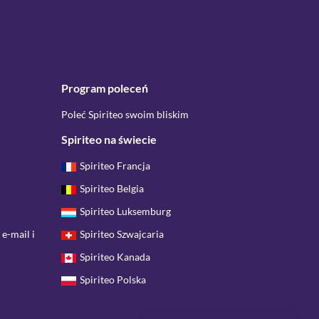
Program poleceń
Poleć Spiriteo swoim bliskim
Spiriteo na świecie
Spiriteo Francja
Spiriteo Belgia
Spiriteo Luksemburg
 e-mail i
Spiriteo Szwajcaria
Spiriteo Kanada
Spiriteo Polska