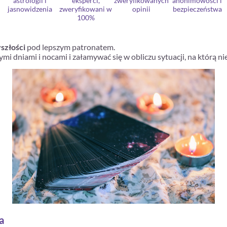
astrologii i
eksperci,
zweryfikowanych
anonimowości i
jasnowidzenia
zweryfikowani w
opinii
bezpieczeństwa
100%
szłości
pod lepszym patronatem.
łymi dniami i nocami i załamywać się w obliczu sytuacji, na którą 
a