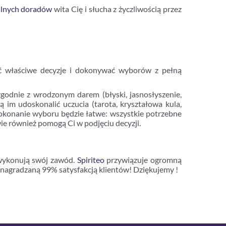
alnych doradów
wita Cię i słucha z życzliwością przez
ać właściwe decyzje i dokonywać wyborów z pełną
 zgodnie z wrodzonym darem (błyski, jasnosłyszenie,
 im udoskonalić uczucia (tarota, kryształowa kula,
i, dokonanie wyboru będzie łatwe: wszystkie potrzebne
wie również pomogą Ci w podjęciu decyzji.
 wykonują swój zawód.
Spiriteo
przywiązuje ogromną
 nagradzaną 99% satysfakcją klientów! Dziękujemy !