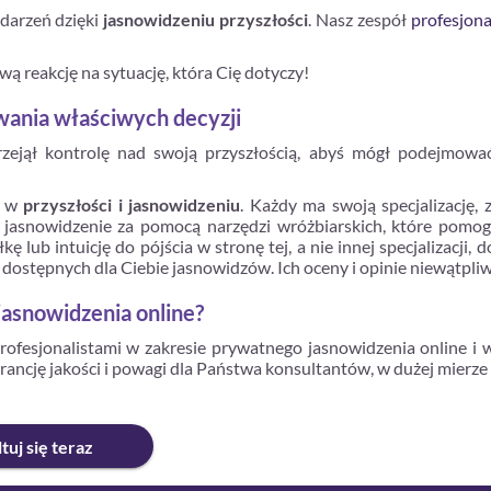
ydarzeń dzięki
jasnowidzeniu przyszłości
. Nasz zespół
profesjon
wą reakcję na sytuację, która Cię dotyczy!
owania właściwych decyzji
rzejął kontrolę nad swoją przyszłością, abyś mógł podejmow
ę w
przyszłości i jasnowidzeniu
. Każdy ma swoją specjalizację,
łe jasnowidzenie za pomocą narzędzi wróżbiarskich, które pomogą
kę lub intuicję do pójścia w stronę tej, a nie innej specjalizacj
 dostępnych dla Ciebie jasnowidzów. Ich oceny i opinie niewątpli
jasnowidzenia online?
rofesjonalistami w zakresie prywatnego jasnowidzenia online i
ncję jakości i powagi dla Państwa konsultantów, w dużej mierze
tuj się teraz