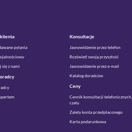
klienta
Konsultacje
dawane pytania
Jasnowidzenie przez telefon
ojalnościowy
Rozświetl swoją przyszłość
 się z nami
Jasnowidzenie przez e-mail
Katalog doradców
doradcy
Ceny
radcy
kspertem
Cennik konsultacji telefonicznych,
czatu
Zalety konta przedpłaconego
Karta podarunkowa