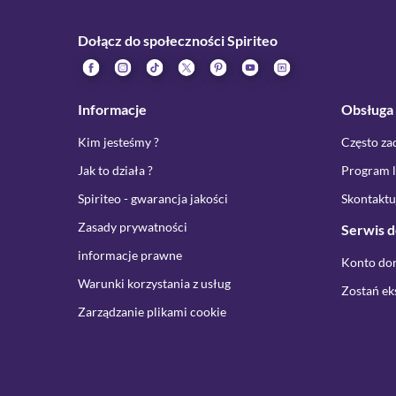
Dołącz do społeczności Spiriteo
Informacje
Obsługa 
Kim jesteśmy ?
Często za
Jak to działa ?
Program l
Spiriteo - gwarancja jakości
Skontaktuj
Zasady prywatności
Serwis 
informacje prawne
Konto do
Warunki korzystania z usług
Zostań e
Zarządzanie plikami cookie